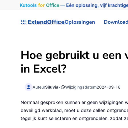
Kutools
for
Office
— Eén oplossing, vijf krachtige
ExtendOffice
Oplossingen
Downloa
Hoe gebruikt u een 
in Excel?
Auteur
Siluvia
•
Wijzigingsdatum
2024-09-18
Normaal gesproken kunnen er geen wijzigingen wor
beveiligd werkblad, moet u deze cellen ontgrendele
tegelijk kunt selecteren en ontgrendelen, zodat z