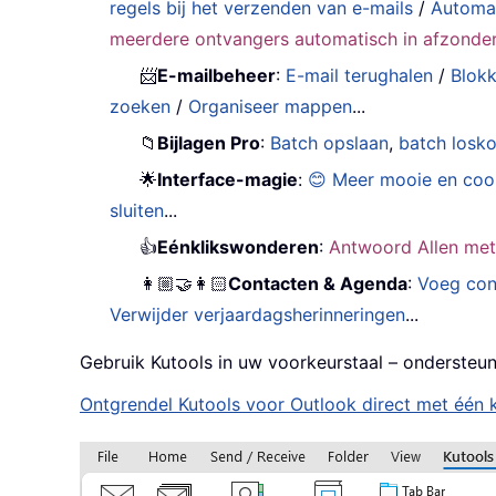
regels bij het verzenden van e-mails
/
Automat
meerdere ontvangers automatisch in afzonderl
📨
E-mailbeheer
:
E-mail terughalen
/
Blokk
zoeken
/
Organiseer mappen
...
📁
Bijlagen Pro
:
Batch opslaan
,
batch losk
🌟
Interface-magie
:
😊 Meer mooie en coo
sluiten
...
👍
Eénklikswonderen
:
Antwoord Allen met
👩🏼‍🤝‍👩🏻
Contacten & Agenda
:
Voeg cont
Verwijder verjaardagsherinneringen
...
Gebruik Kutools in uw voorkeurstaal – ondersteun
Ontgrendel Kutools voor Outlook direct met één k