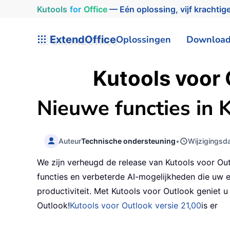
Kutools
for
Office
— Eén oplossing, vijf krachtige
ExtendOffice
Oplossingen
Downloa
Kutools voor
Nieuwe functies in 
Auteur
Technische ondersteuning
•
Wijzigingsd
We zijn verheugd de release van Kutools voor Out
functies en verbeterde AI-mogelijkheden die uw e
productiviteit. Met Kutools voor Outlook geniet 
Outlook!
Kutools voor Outlook versie 21,00
is er