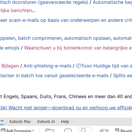
isch doorsturen (geavanceerde regels)
/
Automatische be
ijke berichten
...
eer scam-e-mails op basis van onderwerpen en andere crit
oppelen
,
batch comprimeren
,
automatisch opslaan
,
automat
le emojis
/
Waarschuwt u bij binnenkomst van belangrijke e
 Bijlagen
/
Anti-phishing-e-mails
/
🕘Toon Huidige tijd van
acten in batch toe vanuit geselecteerde e-mails
/
Splits e
t Engels, Spaans, Duits, Frans, Chinees en meer dan 40 and
lik! Wacht niet langer—download nu en verhoog uw efficiën