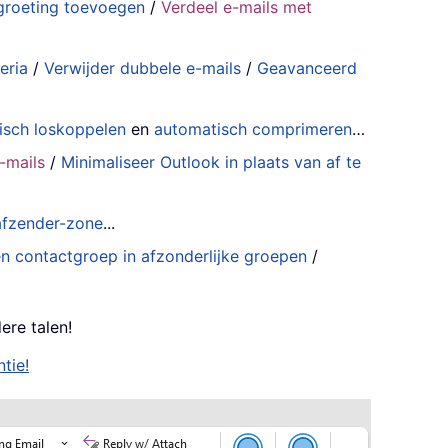
groeting toevoegen
/
Verdeel e-mails met
eria
/
Verwijder dubbele e-mails
/
Geavanceerd
isch loskoppelen
en
automatisch comprimeren
…
-mails
/
Minimaliseer Outlook in plaats van af te
 afzender-zone
...
en contactgroep in afzonderlijke groepen
/
ere talen!
tie!