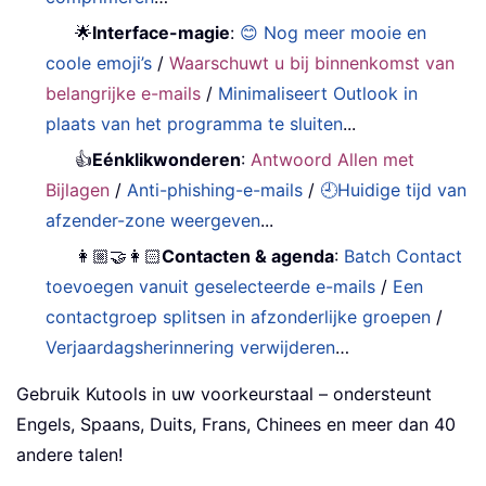
🌟
Interface-magie
:
😊 Nog meer mooie en
coole emoji’s
/
Waarschuwt u bij binnenkomst van
belangrijke e-mails
/
Minimaliseert Outlook in
plaats van het programma te sluiten
...
👍
Eénklikwonderen
:
Antwoord Allen met
Bijlagen
/
Anti-phishing-e-mails
/
🕘Huidige tijd van
afzender-zone weergeven
...
👩🏼‍🤝‍👩🏻
Contacten & agenda
:
Batch Contact
toevoegen vanuit geselecteerde e-mails
/
Een
contactgroep splitsen in afzonderlijke groepen
/
Verjaardagsherinnering verwijderen
…
Gebruik Kutools in uw voorkeurstaal – ondersteunt
Engels, Spaans, Duits, Frans, Chinees en meer dan 40
andere talen!