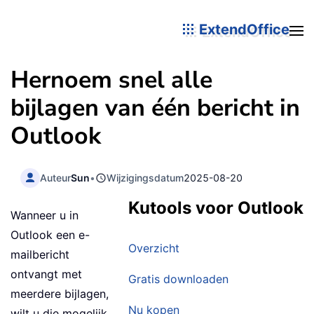
ExtendOffice
Hernoem snel alle
bijlagen van één bericht in
Outlook
Auteur
Sun
•
Wijzigingsdatum
2025-08-20
Kutools voor Outlook
Wanneer u in
Outlook een e-
Overzicht
mailbericht
ontvangt met
Gratis downloaden
meerdere bijlagen,
Nu kopen
wilt u die mogelijk