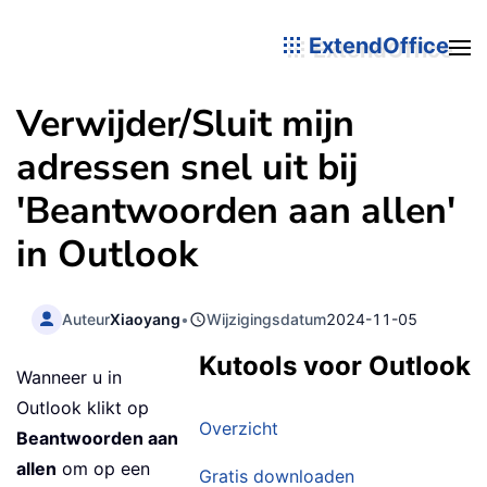
ExtendOffice
Verwijder/Sluit mijn
adressen snel uit bij
'Beantwoorden aan allen'
in Outlook
Auteur
Xiaoyang
•
Wijzigingsdatum
2024-11-05
Kutools voor Outlook
Wanneer u in
Outlook klikt op
Overzicht
Beantwoorden aan
allen
om op een
Gratis downloaden