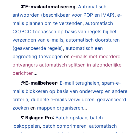
📧
E-mailautomatisering
:
Automatisch
antwoorden (beschikbaar voor POP en IMAP)
,
e-
mails plannen om te verzenden
,
automatisch
CC/BCC toepassen op basis van regels bij het
verzenden van e-mails
,
automatisch doorsturen
(geavanceerde regels)
,
automatisch een
begroeting toevoegen
en
e-mails met meerdere
ontvangers automatisch splitsen in afzonderlijke
berichten
…
📨
E-mailbeheer
:
E-mail terughalen
,
spam-e-
mails blokkeren op basis van onderwerp en andere
criteria
,
dubbele e-mails verwijderen
,
geavanceerd
zoeken
en
mappen organiseren
…
📁
Bijlagen Pro
:
Batch opslaan
,
batch
loskoppelen
,
batch comprimeren
,
automatisch