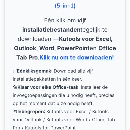
(5-in-1)
Eén klik om
vijf
installatiebestanden
tegelijk te
downloaden —
Kutools voor Excel,
Outlook, Word, PowerPoint
en
Office
Tab Pro
.
Klik nu om te downloaden!
✅
Eénkliksgemak
: Download alle vijf
installatiepakketten in één keer.
🚀
Klaar voor elke Office-taak
: Installeer de
invoegtoepassingen die u nodig heeft, precies
op het moment dat u ze nodig heeft.
🧰
Inbegrepen
: Kutools voor Excel / Kutools
voor Outlook / Kutools voor Word / Office Tab
Pro / Kutools for PowerPoint