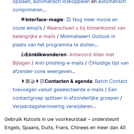
opslaan
,
automatisch loskoppelen
en
automatisch
comprimeren
…
🌟
Interface-magie
:
😊 Nog meer mooie en
coole emoji’s
/
Waarschuwt u bij binnenkomst van
belangrijke e-mails
/
Minimaliseert Outlook in
plaats van het programma te sluiten
...
👍
Eénklikwonderen
:
Antwoord Allen met
Bijlagen
/
Anti-phishing-e-mails
/
🕘Huidige tijd van
afzender-zone weergeven
...
👩🏼‍🤝‍👩🏻
Contacten & agenda
:
Batch Contact
toevoegen vanuit geselecteerde e-mails
/
Een
contactgroep splitsen in afzonderlijke groepen
/
Verjaardagsherinnering verwijderen
…
Gebruik Kutools in uw voorkeurstaal – ondersteunt
Engels, Spaans, Duits, Frans, Chinees en meer dan 40