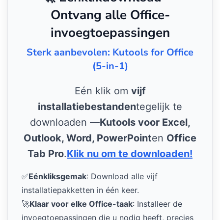
Ontvang alle Office-
invoegtoepassingen
Sterk aanbevolen: Kutools for Office
(5-in-1)
Eén klik om
vijf
installatiebestanden
tegelijk te
downloaden —
Kutools voor Excel,
Outlook, Word, PowerPoint
en
Office
Tab Pro
.
Klik nu om te downloaden!
✅
Eénkliksgemak
: Download alle vijf
installatiepakketten in één keer.
🚀
Klaar voor elke Office-taak
: Installeer de
invoegtoepassingen die u nodig heeft, precies