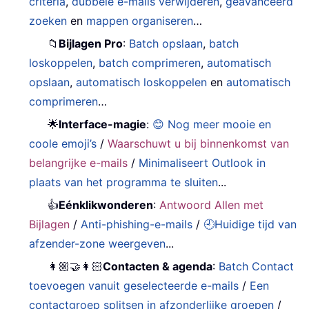
criteria
,
dubbele e-mails verwijderen
,
geavanceerd
zoeken
en
mappen organiseren
…
📁
Bijlagen Pro
:
Batch opslaan
,
batch
loskoppelen
,
batch comprimeren
,
automatisch
opslaan
,
automatisch loskoppelen
en
automatisch
comprimeren
…
🌟
Interface-magie
:
😊 Nog meer mooie en
coole emoji’s
/
Waarschuwt u bij binnenkomst van
belangrijke e-mails
/
Minimaliseert Outlook in
plaats van het programma te sluiten
...
👍
Eénklikwonderen
:
Antwoord Allen met
Bijlagen
/
Anti-phishing-e-mails
/
🕘Huidige tijd van
afzender-zone weergeven
...
👩🏼‍🤝‍👩🏻
Contacten & agenda
:
Batch Contact
toevoegen vanuit geselecteerde e-mails
/
Een
contactgroep splitsen in afzonderlijke groepen
/