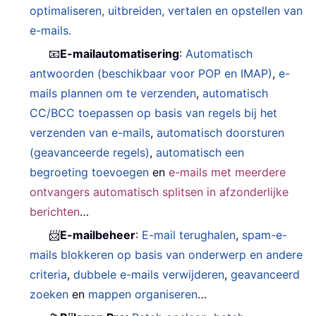
optimaliseren, uitbreiden, vertalen en opstellen van
e-mails.
📧
E-mailautomatisering
:
Automatisch
antwoorden (beschikbaar voor POP en IMAP)
,
e-
mails plannen om te verzenden
,
automatisch
CC/BCC toepassen op basis van regels bij het
verzenden van e-mails
,
automatisch doorsturen
(geavanceerde regels)
,
automatisch een
begroeting toevoegen
en
e-mails met meerdere
ontvangers automatisch splitsen in afzonderlijke
berichten
…
📨
E-mailbeheer
:
E-mail terughalen
,
spam-e-
mails blokkeren op basis van onderwerp en andere
criteria
,
dubbele e-mails verwijderen
,
geavanceerd
zoeken
en
mappen organiseren
…