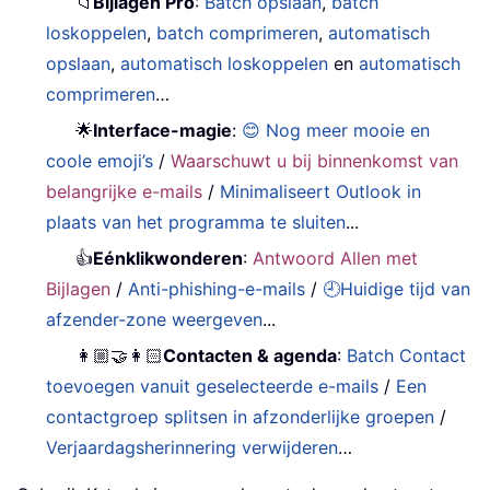
📁
Bijlagen Pro
:
Batch opslaan
,
batch
loskoppelen
,
batch comprimeren
,
automatisch
opslaan
,
automatisch loskoppelen
en
automatisch
comprimeren
…
🌟
Interface-magie
:
😊 Nog meer mooie en
coole emoji’s
/
Waarschuwt u bij binnenkomst van
belangrijke e-mails
/
Minimaliseert Outlook in
plaats van het programma te sluiten
...
👍
Eénklikwonderen
:
Antwoord Allen met
Bijlagen
/
Anti-phishing-e-mails
/
🕘Huidige tijd van
afzender-zone weergeven
...
👩🏼‍🤝‍👩🏻
Contacten & agenda
:
Batch Contact
toevoegen vanuit geselecteerde e-mails
/
Een
contactgroep splitsen in afzonderlijke groepen
/
Verjaardagsherinnering verwijderen
…