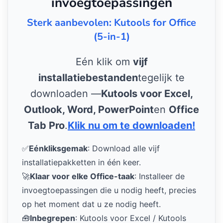
invoegtoepassingen
Sterk aanbevolen: Kutools for Office
(5-in-1)
Eén klik om
vijf
installatiebestanden
tegelijk te
downloaden —
Kutools voor Excel,
Outlook, Word, PowerPoint
en
Office
Tab Pro
.
Klik nu om te downloaden!
✅
Eénkliksgemak
: Download alle vijf
installatiepakketten in één keer.
🚀
Klaar voor elke Office-taak
: Installeer de
invoegtoepassingen die u nodig heeft, precies
op het moment dat u ze nodig heeft.
🧰
Inbegrepen
: Kutools voor Excel / Kutools