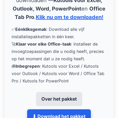
downloaden —
Kutools voor Excel,
Outlook, Word, PowerPoint
en
Office
Tab Pro
.
Klik nu om te downloaden!
✅
Eénkliksgemak
: Download alle vijf
installatiepakketten in één keer.
🚀
Klaar voor elke Office-taak
: Installeer de
invoegtoepassingen die u nodig heeft, precies
op het moment dat u ze nodig heeft.
🧰
Inbegrepen
: Kutools voor Excel / Kutools
voor Outlook / Kutools voor Word / Office Tab
Pro / Kutools for PowerPoint
Over het pakket
⬇ Download het pakket