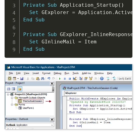
Private
Sub
 Application_Startup
(
)
Set
 GExplorer 
=
 Application
.
End
Sub
Private
Sub
 GExplorer_InlineResponse
(
Set
 GInlineMail 
=
End
Sub