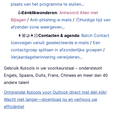
plaats van het programma te sluiten
...
👍
Eénklikwonderen
:
Antwoord Allen met
Bijlagen
/
Anti-phishing-e-mails
/
🕘Huidige tijd van
afzender-zone weergeven
...
👩🏼‍🤝‍👩🏻
Contacten & agenda
:
Batch Contact
toevoegen vanuit geselecteerde e-mails
/
Een
contactgroep splitsen in afzonderlijke groepen
/
Verjaardagsherinnering verwijderen
…
Gebruik Kutools in uw voorkeurstaal – ondersteunt
Engels, Spaans, Duits, Frans, Chinees en meer dan 40
andere talen!
Ontgrendel Kutools voor Outlook direct met één klik!
Wacht niet langer—download nu en verhoog uw
efficiëntie!