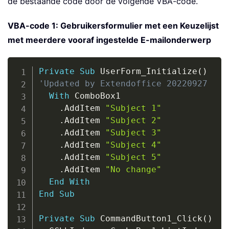
de bestaande code door de volgende VBA-code.
VBA-code 1: Gebruikersformulier met een Keuzelijst
met meerdere vooraf ingestelde E-mailonderwerp
Copy
Private
Sub
 UserForm_Initialize
(
)
'Updated by Extendoffice 20220927
With
 ComboBox1

.
AddItem 
"Subject 1"
.
AddItem 
"Subject 2"
.
AddItem 
"Subject 3"
.
AddItem 
"Subject 4"
.
AddItem 
"Subject 5"
.
AddItem 
"No change"
End
With
End
Sub
Private
Sub
 CommandButton1_Click
(
)