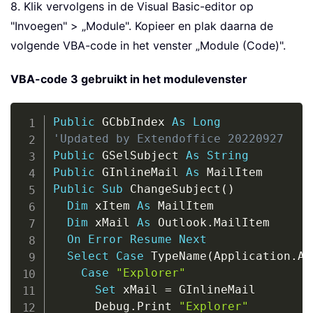
8. Klik vervolgens in de Visual Basic-editor op
"Invoegen" > „Module". Kopieer en plak daarna de
volgende VBA-code in het venster „Module (Code)".
VBA-code 3 gebruikt in het modulevenster
Copy
Public
 GCbbIndex 
As
Long
'Updated by Extendoffice 20220927
Public
 GSelSubject 
As
String
Public
 GInlineMail 
As
Public
Sub
 ChangeSubject
(
)
Dim
 xItem 
As
 MailItem

Dim
 xMail 
As
 Outlook
.
MailItem

On
Error
Resume
Next
Select
Case
 TypeName
(
Application
.
Ac
Case
"Explorer"
Set
 xMail 
=
 GInlineMail

      Debug
.
Print 
"Explorer"