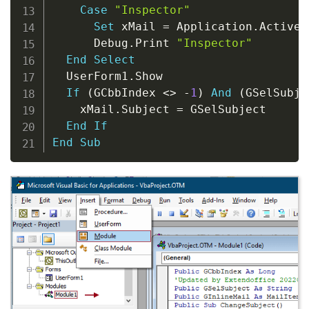
Case
"Inspector"
Set
 xMail 
=
 Application
.
ActiveI
      Debug
.
Print 
"Inspector"
End
Select
  UserForm1
.
Show

If
(
GCbbIndex 
<
>
-
1
)
And
(
GSelSubje
    xMail
.
Subject 
=
 GSelSubject

End
If
End
Sub