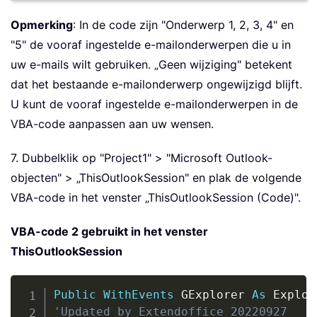
Opmerking
: In de code zijn "Onderwerp 1, 2, 3, 4" en
"5" de vooraf ingestelde e-mailonderwerpen die u in
uw e-mails wilt gebruiken. „Geen wijziging" betekent
dat het bestaande e-mailonderwerp ongewijzigd blijft.
U kunt de vooraf ingestelde e-mailonderwerpen in de
VBA-code aanpassen aan uw wensen.
7. Dubbelklik op "Project1" > "Microsoft Outlook-
objecten" > „ThisOutlookSession" en plak de volgende
VBA-code in het venster „ThisOutlookSession (Code)".
VBA-code 2 gebruikt in het venster
ThisOutlookSession
Copy
Public
WithEvents
 GExplorer 
As
'Updated by Extendoffice 20220927