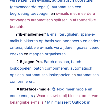
verzenden van e-mails
,
automatisch doorsturen
(geavanceerde regels)
,
automatisch een
begroeting toevoegen
en
e-mails met meerdere
ontvangers automatisch splitsen in afzonderlijke
berichten
…
📨
E-mailbeheer
:
E-mail terughalen
,
spam-e-
mails blokkeren op basis van onderwerp en andere
criteria
,
dubbele e-mails verwijderen
,
geavanceerd
zoeken
en
mappen organiseren
…
📁
Bijlagen Pro
:
Batch opslaan
,
batch
loskoppelen
,
batch comprimeren
,
automatisch
opslaan
,
automatisch loskoppelen
en
automatisch
comprimeren
…
🌟
Interface-magie
:
😊 Nog meer mooie en
coole emoji’s
/
Waarschuwt u bij binnenkomst van
belangrijke e-mails
/
Minimaliseert Outlook in