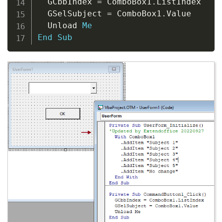
  GCbbIndex 
=
 ComboBox1
.
ListIndex

  GSelSubject 
=
 ComboBox1
.
Value

  Unload 
Me
End
Sub