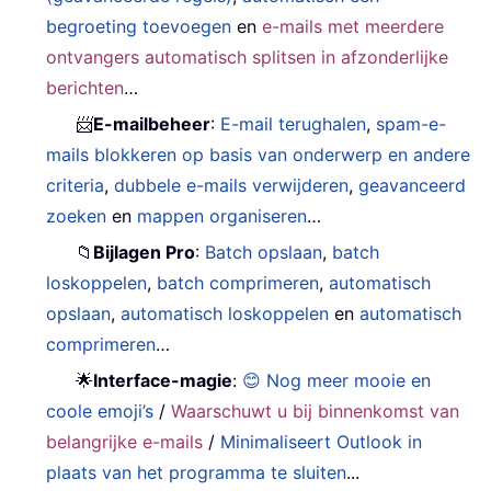
begroeting toevoegen
en
e-mails met meerdere
ontvangers automatisch splitsen in afzonderlijke
berichten
…
📨
E-mailbeheer
:
E-mail terughalen
,
spam-e-
mails blokkeren op basis van onderwerp en andere
criteria
,
dubbele e-mails verwijderen
,
geavanceerd
zoeken
en
mappen organiseren
…
📁
Bijlagen Pro
:
Batch opslaan
,
batch
loskoppelen
,
batch comprimeren
,
automatisch
opslaan
,
automatisch loskoppelen
en
automatisch
comprimeren
…
🌟
Interface-magie
:
😊 Nog meer mooie en
coole emoji’s
/
Waarschuwt u bij binnenkomst van
belangrijke e-mails
/
Minimaliseert Outlook in
plaats van het programma te sluiten
...