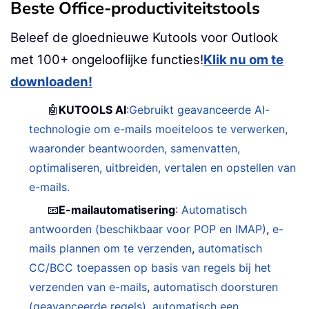
Beste Office-productiviteitstools
Beleef de gloednieuwe Kutools voor Outlook
met 100+ ongelooflijke functies!
Klik nu om te
downloaden!
🤖
KUTOOLS AI
:
Gebruikt geavanceerde AI-
technologie om e-mails moeiteloos te verwerken,
waaronder beantwoorden, samenvatten,
optimaliseren, uitbreiden, vertalen en opstellen van
e-mails.
📧
E-mailautomatisering
:
Automatisch
antwoorden (beschikbaar voor POP en IMAP)
,
e-
mails plannen om te verzenden
,
automatisch
CC/BCC toepassen op basis van regels bij het
verzenden van e-mails
,
automatisch doorsturen
(geavanceerde regels)
,
automatisch een