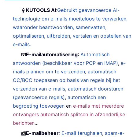
🤖
KUTOOLS AI
:
Gebruikt geavanceerde AI-
technologie om e-mails moeiteloos te verwerken,
waaronder beantwoorden, samenvatten,
optimaliseren, uitbreiden, vertalen en opstellen van
e-mails.
📧
E-mailautomatisering
:
Automatisch
antwoorden (beschikbaar voor POP en IMAP)
,
e-
mails plannen om te verzenden
,
automatisch
CC/BCC toepassen op basis van regels bij het
verzenden van e-mails
,
automatisch doorsturen
(geavanceerde regels)
,
automatisch een
begroeting toevoegen
en
e-mails met meerdere
ontvangers automatisch splitsen in afzonderlijke
berichten
…
📨
E-mailbeheer
:
E-mail terughalen
,
spam-e-