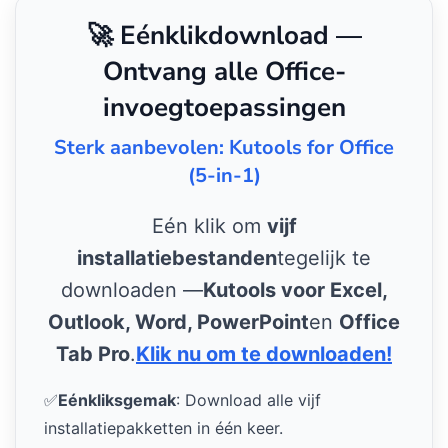
🚀 Eénklikdownload —
Ontvang alle Office-
invoegtoepassingen
Sterk aanbevolen: Kutools for Office
(5-in-1)
Eén klik om
vijf
installatiebestanden
tegelijk te
downloaden —
Kutools voor Excel,
Outlook, Word, PowerPoint
en
Office
Tab Pro
.
Klik nu om te downloaden!
✅
Eénkliksgemak
: Download alle vijf
installatiepakketten in één keer.