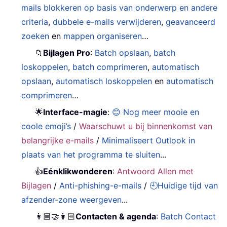
mails blokkeren op basis van onderwerp en andere
criteria
,
dubbele e-mails verwijderen
,
geavanceerd
zoeken
en
mappen organiseren
…
📁
Bijlagen Pro
:
Batch opslaan
,
batch
loskoppelen
,
batch comprimeren
,
automatisch
opslaan
,
automatisch loskoppelen
en
automatisch
comprimeren
…
🌟
Interface-magie
:
😊 Nog meer mooie en
coole emoji’s
/
Waarschuwt u bij binnenkomst van
belangrijke e-mails
/
Minimaliseert Outlook in
plaats van het programma te sluiten
...
👍
Eénklikwonderen
:
Antwoord Allen met
Bijlagen
/
Anti-phishing-e-mails
/
🕘Huidige tijd van
afzender-zone weergeven
...
👩🏼‍🤝‍👩🏻
Contacten & agenda
:
Batch Contact