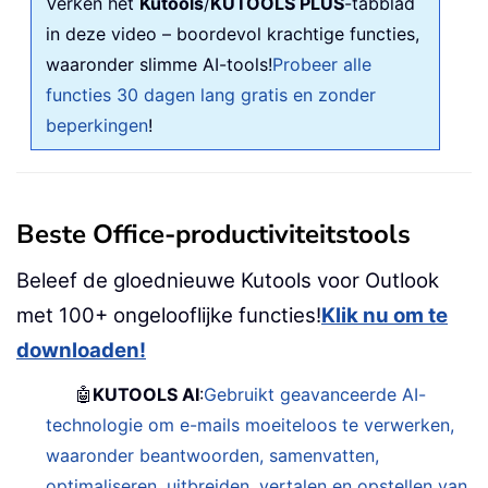
Verken het
Kutools
/
KUTOOLS PLUS
-tabblad
in deze video – boordevol krachtige functies,
waaronder slimme AI-tools!
Probeer alle
functies 30 dagen lang gratis en zonder
beperkingen
!
Beste Office-productiviteitstools
Beleef de gloednieuwe Kutools voor Outlook
met 100+ ongelooflijke functies!
Klik nu om te
downloaden!
🤖
KUTOOLS AI
:
Gebruikt geavanceerde AI-
technologie om e-mails moeiteloos te verwerken,
waaronder beantwoorden, samenvatten,
optimaliseren, uitbreiden, vertalen en opstellen van