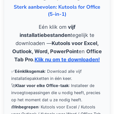
Sterk aanbevolen: Kutools for Office
(5-in-1)
Eén klik om
vijf
installatiebestanden
tegelijk te
downloaden —
Kutools voor Excel,
Outlook, Word, PowerPoint
en
Office
Tab Pro
.
Klik nu om te downloaden!
✅
Eénkliksgemak
: Download alle vijf
installatiepakketten in één keer.
🚀
Klaar voor elke Office-taak
: Installeer de
invoegtoepassingen die u nodig heeft, precies
op het moment dat u ze nodig heeft.
🧰
Inbegrepen
: Kutools voor Excel / Kutools