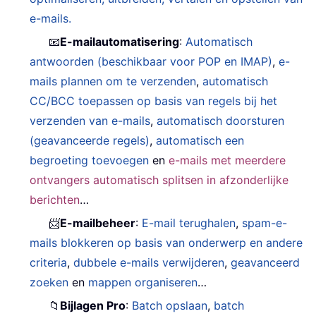
e-mails.
📧
E-mailautomatisering
:
Automatisch
antwoorden (beschikbaar voor POP en IMAP)
,
e-
mails plannen om te verzenden
,
automatisch
CC/BCC toepassen op basis van regels bij het
verzenden van e-mails
,
automatisch doorsturen
(geavanceerde regels)
,
automatisch een
begroeting toevoegen
en
e-mails met meerdere
ontvangers automatisch splitsen in afzonderlijke
berichten
…
📨
E-mailbeheer
:
E-mail terughalen
,
spam-e-
mails blokkeren op basis van onderwerp en andere
criteria
,
dubbele e-mails verwijderen
,
geavanceerd
zoeken
en
mappen organiseren
…
📁
Bijlagen Pro
:
Batch opslaan
,
batch