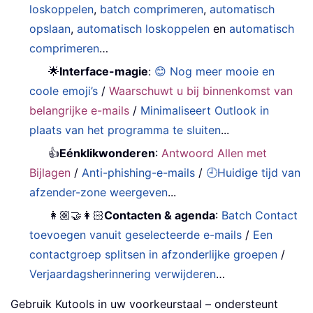
loskoppelen
,
batch comprimeren
,
automatisch
opslaan
,
automatisch loskoppelen
en
automatisch
comprimeren
…
🌟
Interface-magie
:
😊 Nog meer mooie en
coole emoji’s
/
Waarschuwt u bij binnenkomst van
belangrijke e-mails
/
Minimaliseert Outlook in
plaats van het programma te sluiten
...
👍
Eénklikwonderen
:
Antwoord Allen met
Bijlagen
/
Anti-phishing-e-mails
/
🕘Huidige tijd van
afzender-zone weergeven
...
👩🏼‍🤝‍👩🏻
Contacten & agenda
:
Batch Contact
toevoegen vanuit geselecteerde e-mails
/
Een
contactgroep splitsen in afzonderlijke groepen
/
Verjaardagsherinnering verwijderen
…
Gebruik Kutools in uw voorkeurstaal – ondersteunt