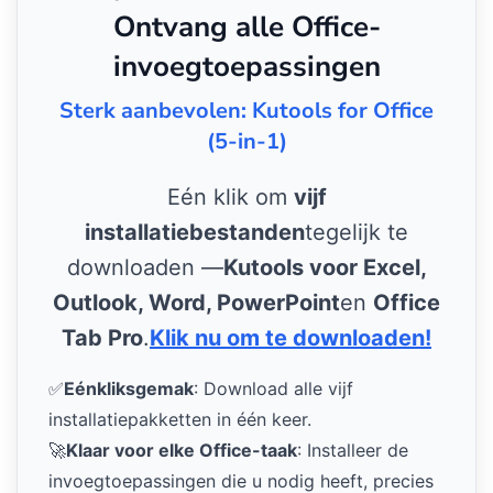
Ontvang alle Office-
invoegtoepassingen
Sterk aanbevolen: Kutools for Office
(5-in-1)
Eén klik om
vijf
installatiebestanden
tegelijk te
downloaden —
Kutools voor Excel,
Outlook, Word, PowerPoint
en
Office
Tab Pro
.
Klik nu om te downloaden!
✅
Eénkliksgemak
: Download alle vijf
installatiepakketten in één keer.
🚀
Klaar voor elke Office-taak
: Installeer de
invoegtoepassingen die u nodig heeft, precies