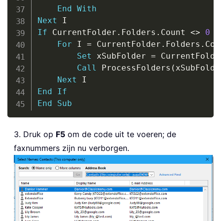
End
With
Next
If
 CurrentFolder
.
Folders
.
Count 
<
>
0
T
For
 I 
=
 CurrentFolder
.
Folders
.
Cou
Set
 xSubFolder 
=
 CurrentFolde
Call
 ProcessFolders
(
xSubFolde
Next
End
If
End
Sub
3. Druk op
F5
om de code uit te voeren; de
faxnummers zijn nu verborgen.