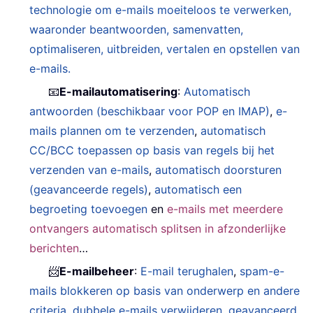
technologie om e-mails moeiteloos te verwerken,
waaronder beantwoorden, samenvatten,
optimaliseren, uitbreiden, vertalen en opstellen van
e-mails.
📧
E-mailautomatisering
:
Automatisch
antwoorden (beschikbaar voor POP en IMAP)
,
e-
mails plannen om te verzenden
,
automatisch
CC/BCC toepassen op basis van regels bij het
verzenden van e-mails
,
automatisch doorsturen
(geavanceerde regels)
,
automatisch een
begroeting toevoegen
en
e-mails met meerdere
ontvangers automatisch splitsen in afzonderlijke
berichten
…
📨
E-mailbeheer
:
E-mail terughalen
,
spam-e-
mails blokkeren op basis van onderwerp en andere
criteria
,
dubbele e-mails verwijderen
,
geavanceerd