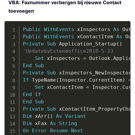
VBA: Faxnummer verbergen bij nieuwe Contact
toevoegen
Copy
Public
WithEvents
 xInspectors 
As
 Outl
Public
WithEvents
 xContactItem 
As
 Out
Private
Sub
 Application_Startup
(
)
'UpdatebyExtendoffice2018-5-23
Set
 xInspectors 
=
 Outlook
.
Applica
End
Sub
Private
Sub
 xInspectors_NewInspector
(
If
 TypeName
(
Inspector
.
CurrentItem
)
=
Set
 xContactItem 
=
 Inspector
.
End
If
End
Sub
Private
Sub
 xContactItem_PropertyChan
Dim
 xArr
(
)
As
Variant
Dim
 xFax 
As
String
On
Error
Resume
Next