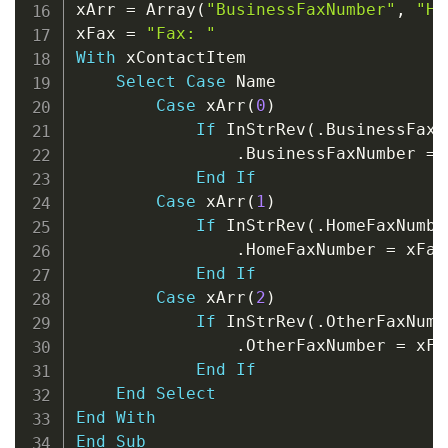
xArr 
=
 Array
(
"BusinessFaxNumber"
,
"Ho
xFax 
=
"Fax: "
With
 xContactItem

Select
Case
 Name

Case
 xArr
(
0
)
If
 InStrRev
(
.
BusinessFaxN
.
BusinessFaxNumber 
=
 
End
If
Case
 xArr
(
1
)
If
 InStrRev
(
.
HomeFaxNumbe
.
HomeFaxNumber 
=
 xFax
End
If
Case
 xArr
(
2
)
If
 InStrRev
(
.
OtherFaxNumb
.
OtherFaxNumber 
=
 xFa
End
If
End
Select
End
With
End
Sub