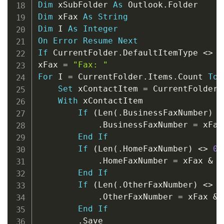
Dim
 xSubFolder 
As
 Outlook
.
Dim
 xFax 
As
String
Dim
 I 
As
Integer
On
Error
Resume
Next
If
 CurrentFolder
.
DefaultItemType 
<
>
 o
xFax 
=
"Fax: "
For
 I 
=
 CurrentFolder
.
Items
.
Count 
To
Set
 xContactItem 
=
 CurrentFolder
.
With
 xContactItem

If
(
Len
(
.
BusinessFaxNumber
)
<
.
BusinessFaxNumber 
=
 xFax
End
If
If
(
Len
(
.
HomeFaxNumber
)
<
>
0
)
.
HomeFaxNumber 
=
 xFax 
&
.
End
If
If
(
Len
(
.
OtherFaxNumber
)
<
>
0
.
OtherFaxNumber 
=
 xFax 
&
End
If
.
Save
