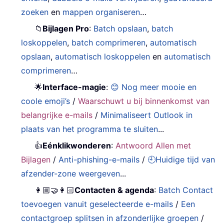
zoeken
en
mappen organiseren
…
📁
Bijlagen Pro
:
Batch opslaan
,
batch
loskoppelen
,
batch comprimeren
,
automatisch
opslaan
,
automatisch loskoppelen
en
automatisch
comprimeren
…
🌟
Interface-magie
:
😊 Nog meer mooie en
coole emoji’s
/
Waarschuwt u bij binnenkomst van
belangrijke e-mails
/
Minimaliseert Outlook in
plaats van het programma te sluiten
...
👍
Eénklikwonderen
:
Antwoord Allen met
Bijlagen
/
Anti-phishing-e-mails
/
🕘Huidige tijd van
afzender-zone weergeven
...
👩🏼‍🤝‍👩🏻
Contacten & agenda
:
Batch Contact
toevoegen vanuit geselecteerde e-mails
/
Een
contactgroep splitsen in afzonderlijke groepen
/