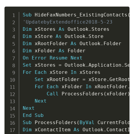
Copy
Sub
 HideFaxNumbers_ExistingContacts
(
)
'UpdatebyExtendoffice2018-5-23
Dim
 xStores 
As
 Outlook
.
Dim
 xStore 
As
 Outlook
.
Dim
 xRootFolder 
As
 Outlook
.
Dim
 xFolder 
As
On
Error
Resume
Next
Set
 xStores 
=
 Outlook
.
Application
.
Ses
For
Each
 xStore 
In
 xStores

Set
 xRootFolder 
=
 xStore
.
GetRootF
For
Each
 xFolder 
In
 xRootFolder
.
F
Call
 ProcessFolders
(
xFolder
)
Next
Next
End
Sub
Sub
 ProcessFolders
(
ByVal
 CurrentFolde
Dim
 xContactItem 
As
 Outlook
.