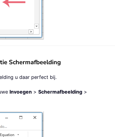
ctie Schermafbeelding
lding u daar perfect bij.
euwe
Invoegen
>
Schermafbeelding
>