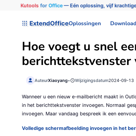
Kutools
for
Office
— Eén oplossing, vijf krachtige
ExtendOffice
Oplossingen
Downloa
Hoe voegt u snel ee
berichttekstvenster 
Auteur
Xiaoyang
•
Wijzigingsdatum
2024-09-13
Wanneer u een nieuw e-mailbericht maakt in Out
in het berichttekstvenster invoegen. Normaal ge
invoegen. Maar vandaag bespreek ik een eenvoudi
Volledige schermafbeelding invoegen in het be