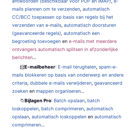
antwoorden (beschikbaar voor POP en IMAP)
,
e-
mails plannen om te verzenden
,
automatisch
CC/BCC toepassen op basis van regels bij het
verzenden van e-mails
,
automatisch doorsturen
(geavanceerde regels)
,
automatisch een
begroeting toevoegen
en
e-mails met meerdere
ontvangers automatisch splitsen in afzonderlijke
berichten
…
📨
E-mailbeheer
:
E-mail terughalen
,
spam-e-
mails blokkeren op basis van onderwerp en andere
criteria
,
dubbele e-mails verwijderen
,
geavanceerd
zoeken
en
mappen organiseren
…
📁
Bijlagen Pro
:
Batch opslaan
,
batch
loskoppelen
,
batch comprimeren
,
automatisch
opslaan
,
automatisch loskoppelen
en
automatisch
comprimeren
…