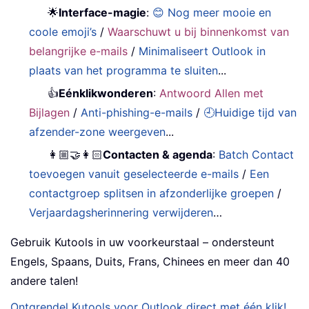
🌟
Interface-magie
:
😊 Nog meer mooie en
coole emoji’s
/
Waarschuwt u bij binnenkomst van
belangrijke e-mails
/
Minimaliseert Outlook in
plaats van het programma te sluiten
...
👍
Eénklikwonderen
:
Antwoord Allen met
Bijlagen
/
Anti-phishing-e-mails
/
🕘Huidige tijd van
afzender-zone weergeven
...
👩🏼‍🤝‍👩🏻
Contacten & agenda
:
Batch Contact
toevoegen vanuit geselecteerde e-mails
/
Een
contactgroep splitsen in afzonderlijke groepen
/
Verjaardagsherinnering verwijderen
…
Gebruik Kutools in uw voorkeurstaal – ondersteunt
Engels, Spaans, Duits, Frans, Chinees en meer dan 40
andere talen!
Ontgrendel Kutools voor Outlook direct met één klik!