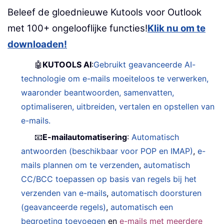
Beleef de gloednieuwe Kutools voor Outlook
met 100+ ongelooflijke functies!
Klik nu om te
downloaden!
🤖
KUTOOLS AI
:
Gebruikt geavanceerde AI-
technologie om e-mails moeiteloos te verwerken,
waaronder beantwoorden, samenvatten,
optimaliseren, uitbreiden, vertalen en opstellen van
e-mails.
📧
E-mailautomatisering
:
Automatisch
antwoorden (beschikbaar voor POP en IMAP)
,
e-
mails plannen om te verzenden
,
automatisch
CC/BCC toepassen op basis van regels bij het
verzenden van e-mails
,
automatisch doorsturen
(geavanceerde regels)
,
automatisch een
begroeting toevoegen
en
e-mails met meerdere