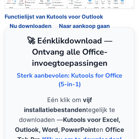
Functielijst van Kutools voor Outlook
Nu downloaden
Naar aankoop gaan
🚀 Eénklikdownload —
Ontvang alle Office-
invoegtoepassingen
Sterk aanbevolen: Kutools for Office
(5-in-1)
Eén klik om
vijf
installatiebestanden
tegelijk te
downloaden —
Kutools voor Excel,
Outlook, Word, PowerPoint
en
Office