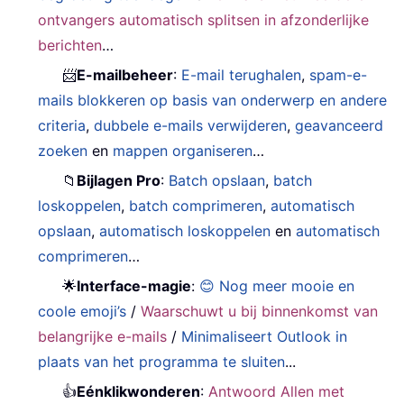
ontvangers automatisch splitsen in afzonderlijke
berichten
…
📨
E-mailbeheer
:
E-mail terughalen
,
spam-e-
mails blokkeren op basis van onderwerp en andere
criteria
,
dubbele e-mails verwijderen
,
geavanceerd
zoeken
en
mappen organiseren
…
📁
Bijlagen Pro
:
Batch opslaan
,
batch
loskoppelen
,
batch comprimeren
,
automatisch
opslaan
,
automatisch loskoppelen
en
automatisch
comprimeren
…
🌟
Interface-magie
:
😊 Nog meer mooie en
coole emoji’s
/
Waarschuwt u bij binnenkomst van
belangrijke e-mails
/
Minimaliseert Outlook in
plaats van het programma te sluiten
...
👍
Eénklikwonderen
:
Antwoord Allen met