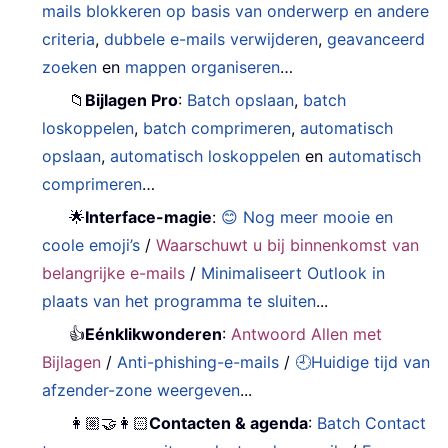
mails blokkeren op basis van onderwerp en andere
criteria
,
dubbele e-mails verwijderen
,
geavanceerd
zoeken
en
mappen organiseren
…
📁
Bijlagen Pro
:
Batch opslaan
,
batch
loskoppelen
,
batch comprimeren
,
automatisch
opslaan
,
automatisch loskoppelen
en
automatisch
comprimeren
…
🌟
Interface-magie
:
😊 Nog meer mooie en
coole emoji’s
/
Waarschuwt u bij binnenkomst van
belangrijke e-mails
/
Minimaliseert Outlook in
plaats van het programma te sluiten
...
👍
Eénklikwonderen
:
Antwoord Allen met
Bijlagen
/
Anti-phishing-e-mails
/
🕘Huidige tijd van
afzender-zone weergeven
...
👩🏼‍🤝‍👩🏻
Contacten & agenda
:
Batch Contact