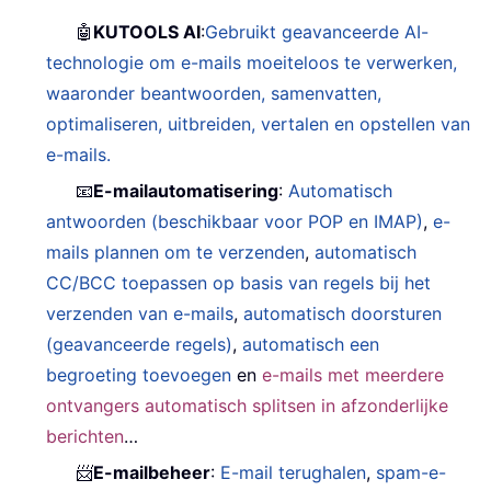
🤖
KUTOOLS AI
:
Gebruikt geavanceerde AI-
technologie om e-mails moeiteloos te verwerken,
waaronder beantwoorden, samenvatten,
optimaliseren, uitbreiden, vertalen en opstellen van
e-mails.
📧
E-mailautomatisering
:
Automatisch
antwoorden (beschikbaar voor POP en IMAP)
,
e-
mails plannen om te verzenden
,
automatisch
CC/BCC toepassen op basis van regels bij het
verzenden van e-mails
,
automatisch doorsturen
(geavanceerde regels)
,
automatisch een
begroeting toevoegen
en
e-mails met meerdere
ontvangers automatisch splitsen in afzonderlijke
berichten
…
📨
E-mailbeheer
:
E-mail terughalen
,
spam-e-