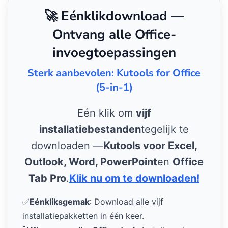
🚀 Eénklikdownload —
Ontvang alle Office-
invoegtoepassingen
Sterk aanbevolen: Kutools for Office
(5-in-1)
Eén klik om
vijf
installatiebestanden
tegelijk te
downloaden —
Kutools voor Excel,
Outlook, Word, PowerPoint
en
Office
Tab Pro
.
Klik nu om te downloaden!
✅
Eénkliksgemak
: Download alle vijf
installatiepakketten in één keer.