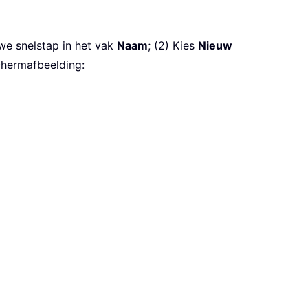
we snelstap in het vak
Naam
; (2) Kies
Nieuw
chermafbeelding: