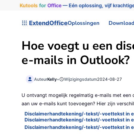
Kutools
for
Office
— Eén oplossing, vijf krachtige
ExtendOffice
Oplossingen
Downloa
Hoe voegt u een dis
e-mails in Outlook?
Auteur
Kelly
•
Wijzigingsdatum
2024-08-27
U ontvangt mogelijk regelmatig e-mails met een d
aan uw e-mails kunt toevoegen? Hier zijn verschi
Disclaimerhandtekening/-tekst/-voettekst in
Disclaimerhandtekening/-tekst/-voettekst in 
Disclaimerhandtekening/-tekst/-voettekst in 