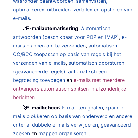
waaronder beantwoorden, samenvatten,
optimaliseren, uitbreiden, vertalen en opstellen van
e-mails.
📧
E-mailautomatisering
:
Automatisch
antwoorden (beschikbaar voor POP en IMAP)
,
e-
mails plannen om te verzenden
,
automatisch
CC/BCC toepassen op basis van regels bij het
verzenden van e-mails
,
automatisch doorsturen
(geavanceerde regels)
,
automatisch een
begroeting toevoegen
en
e-mails met meerdere
ontvangers automatisch splitsen in afzonderlijke
berichten
…
📨
E-mailbeheer
:
E-mail terughalen
,
spam-e-
mails blokkeren op basis van onderwerp en andere
criteria
,
dubbele e-mails verwijderen
,
geavanceerd
zoeken
en
mappen organiseren
…