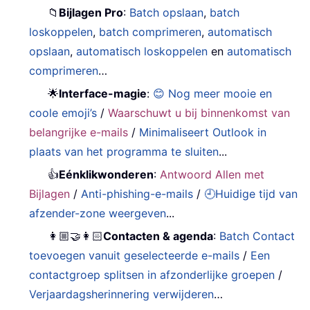
📁
Bijlagen Pro
:
Batch opslaan
,
batch
loskoppelen
,
batch comprimeren
,
automatisch
opslaan
,
automatisch loskoppelen
en
automatisch
comprimeren
…
🌟
Interface-magie
:
😊 Nog meer mooie en
coole emoji’s
/
Waarschuwt u bij binnenkomst van
belangrijke e-mails
/
Minimaliseert Outlook in
plaats van het programma te sluiten
...
👍
Eénklikwonderen
:
Antwoord Allen met
Bijlagen
/
Anti-phishing-e-mails
/
🕘Huidige tijd van
afzender-zone weergeven
...
👩🏼‍🤝‍👩🏻
Contacten & agenda
:
Batch Contact
toevoegen vanuit geselecteerde e-mails
/
Een
contactgroep splitsen in afzonderlijke groepen
/
Verjaardagsherinnering verwijderen
…