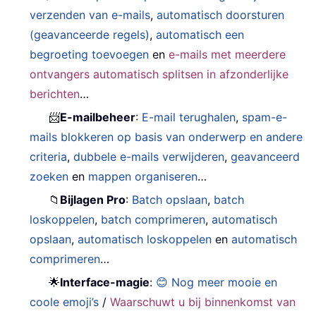
verzenden van e-mails
,
automatisch doorsturen
(geavanceerde regels)
,
automatisch een
begroeting toevoegen
en
e-mails met meerdere
ontvangers automatisch splitsen in afzonderlijke
berichten
…
📨
E-mailbeheer
:
E-mail terughalen
,
spam-e-
mails blokkeren op basis van onderwerp en andere
criteria
,
dubbele e-mails verwijderen
,
geavanceerd
zoeken
en
mappen organiseren
…
📁
Bijlagen Pro
:
Batch opslaan
,
batch
loskoppelen
,
batch comprimeren
,
automatisch
opslaan
,
automatisch loskoppelen
en
automatisch
comprimeren
…
🌟
Interface-magie
:
😊 Nog meer mooie en
coole emoji’s
/
Waarschuwt u bij binnenkomst van