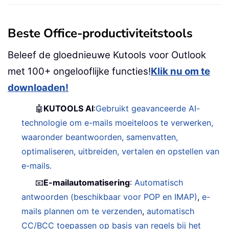
Beste Office-productiviteitstools
Beleef de gloednieuwe Kutools voor Outlook
met 100+ ongelooflijke functies!
Klik nu om te
downloaden!
🤖
KUTOOLS AI
:
Gebruikt geavanceerde AI-
technologie om e-mails moeiteloos te verwerken,
waaronder beantwoorden, samenvatten,
optimaliseren, uitbreiden, vertalen en opstellen van
e-mails.
📧
E-mailautomatisering
:
Automatisch
antwoorden (beschikbaar voor POP en IMAP)
,
e-
mails plannen om te verzenden
,
automatisch
CC/BCC toepassen op basis van regels bij het