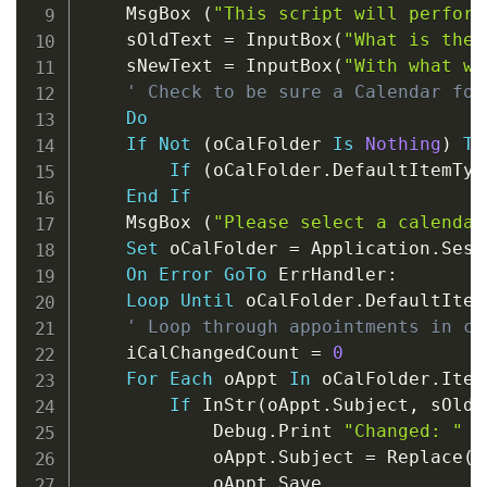
    MsgBox 
(
"This script will perform
    sOldText 
=
 InputBox
(
"What is the 
    sNewText 
=
 InputBox
(
"With what wo
' Check to be sure a Calendar fol
Do
If
Not
(
oCalFolder 
Is
Nothing
)
Th
If
(
oCalFolder
.
DefaultItemTyp
End
If
    MsgBox 
(
"Please select a calendar
Set
 oCalFolder 
=
 Application
.
Sess
On
Error
GoTo
 ErrHandler
:
Loop
Until
 oCalFolder
.
DefaultItem
' Loop through appointments in ca
    iCalChangedCount 
=
0
For
Each
 oAppt 
In
 oCalFolder
.
Items
If
 InStr
(
oAppt
.
Subject
,
 sOldT
            Debug
.
Print 
"Changed: "
&
            oAppt
.
Subject 
=
 Replace
(
o
            oAppt
.
Save
