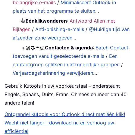
belangrijke e-mails
/
Minimaliseert Outlook in
plaats van het programma te sluiten
...
👍
Eénklikwonderen
:
Antwoord Allen met
Bijlagen
/
Anti-phishing-e-mails
/
🕘Huidige tijd van
afzender-zone weergeven
...
👩🏼‍🤝‍👩🏻
Contacten & agenda
:
Batch Contact
toevoegen vanuit geselecteerde e-mails
/
Een
contactgroep splitsen in afzonderlijke groepen
/
Verjaardagsherinnering verwijderen
…
Gebruik Kutools in uw voorkeurstaal – ondersteunt
Engels, Spaans, Duits, Frans, Chinees en meer dan 40
andere talen!
Ontgrendel Kutools voor Outlook direct met één klik!
Wacht niet langer—download nu en verhoog uw
efficiëntie!