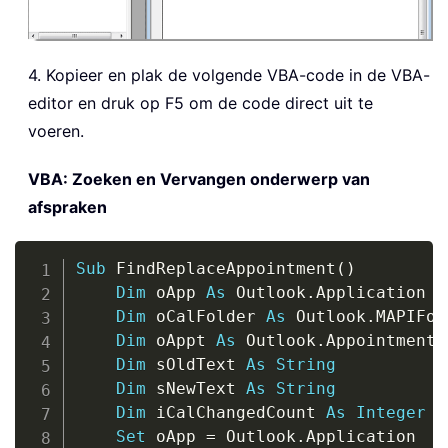
4. Kopieer en plak de volgende VBA-code in de VBA-
editor en druk op F5 om de code direct uit te
voeren.
VBA: Zoeken en Vervangen onderwerp van
afspraken
Copy
Sub
 FindReplaceAppointment
(
)
Dim
 oApp 
As
 Outlook
.
Application

Dim
 oCalFolder 
As
 Outlook
.
MAPIFol
Dim
 oAppt 
As
 Outlook
.
AppointmentIt
Dim
 sOldText 
As
String
Dim
 sNewText 
As
String
Dim
 iCalChangedCount 
As
Integer
Set
 oApp 
=
 Outlook
.
Application
