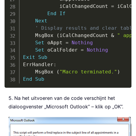
            iCalChangedCount 
=
 iCalCh
End
If
Next
' Display results and clear table
    MsgBox 
(
iCalChangedCount 
&
" appo
Set
 oAppt 
=
Nothing
Set
 oCalFolder 
=
Nothing
Exit
Sub
ErrHandler
:
    MsgBox 
(
"Macro terminated."
)
End
Sub
5. Na het uitvoeren van de code verschijnt het
dialoogvenster „Microsoft Outlook” – klik op „OK”.