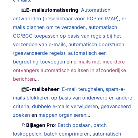
📧
E-mailautomatisering
:
Automatisch
antwoorden (beschikbaar voor POP en IMAP)
,
e-
mails plannen om te verzenden
,
automatisch
CC/BCC toepassen op basis van regels bij het
verzenden van e-mails
,
automatisch doorsturen
(geavanceerde regels)
,
automatisch een
begroeting toevoegen
en
e-mails met meerdere
ontvangers automatisch splitsen in afzonderlijke
berichten
…
📨
E-mailbeheer
:
E-mail terughalen
,
spam-e-
mails blokkeren op basis van onderwerp en andere
criteria
,
dubbele e-mails verwijderen
,
geavanceerd
zoeken
en
mappen organiseren
…
📁
Bijlagen Pro
:
Batch opslaan
,
batch
loskoppelen
,
batch comprimeren
,
automatisch