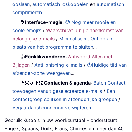
opslaan
,
automatisch loskoppelen
en
automatisch
comprimeren
…
🌟
Interface-magie
:
😊 Nog meer mooie en
coole emoji’s
/
Waarschuwt u bij binnenkomst van
belangrijke e-mails
/
Minimaliseert Outlook in
plaats van het programma te sluiten
...
👍
Eénklikwonderen
:
Antwoord Allen met
Bijlagen
/
Anti-phishing-e-mails
/
🕘Huidige tijd van
afzender-zone weergeven
...
👩🏼‍🤝‍👩🏻
Contacten & agenda
:
Batch Contact
toevoegen vanuit geselecteerde e-mails
/
Een
contactgroep splitsen in afzonderlijke groepen
/
Verjaardagsherinnering verwijderen
…
Gebruik Kutools in uw voorkeurstaal – ondersteunt
Engels, Spaans, Duits, Frans, Chinees en meer dan 40