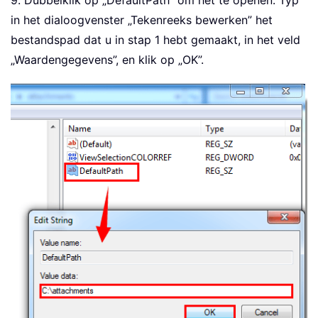
9. Dubbelklik op „DefaultPath” om het te openen. Typ
in het dialoogvenster „Tekenreeks bewerken” het
bestandspad dat u in stap 1 hebt gemaakt, in het veld
„Waardengegevens”, en klik op „OK”.