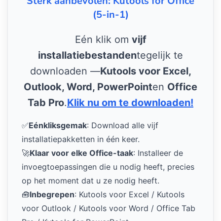
Sterk aanbevolen: Kutools for Office
(5-in-1)
Eén klik om
vijf
installatiebestanden
tegelijk te
downloaden —
Kutools voor Excel,
Outlook, Word, PowerPoint
en
Office
Tab Pro
.
Klik nu om te downloaden!
✅
Eénkliksgemak
: Download alle vijf
installatiepakketten in één keer.
🚀
Klaar voor elke Office-taak
: Installeer de
invoegtoepassingen die u nodig heeft, precies
op het moment dat u ze nodig heeft.
🧰
Inbegrepen
: Kutools voor Excel / Kutools
voor Outlook / Kutools voor Word / Office Tab