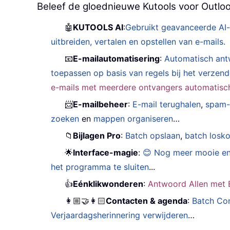
Beleef de gloednieuwe Kutools voor Outloo
🤖
KUTOOLS AI
:
Gebruikt geavanceerde AI-
uitbreiden, vertalen en opstellen van e-mails.
📧
E-mailautomatisering
:
Automatisch ant
toepassen op basis van regels bij het verzen
e-mails met meerdere ontvangers automatisch 
📨
E-mailbeheer
:
E-mail terughalen
,
spam-
zoeken
en
mappen organiseren
…
📁
Bijlagen Pro
:
Batch opslaan
,
batch losk
🌟
Interface-magie
:
😊 Nog meer mooie en
het programma te sluiten
...
👍
Eénklikwonderen
:
Antwoord Allen met B
👩🏼‍🤝‍👩🏻
Contacten & agenda
:
Batch Con
Verjaardagsherinnering verwijderen
…