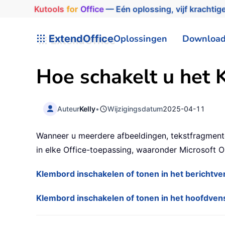
Kutools
for
Office
— Eén oplossing, vijf krachtige
ExtendOffice
Oplossingen
Downloa
Hoe schakelt u het 
Auteur
Kelly
•
Wijzigingsdatum
2025-04-11
Wanneer u meerdere afbeeldingen, tekstfragment
in elke Office-toepassing, waaronder Microsoft Out
Klembord inschakelen of tonen in het berichtve
Klembord inschakelen of tonen in het hoofdven