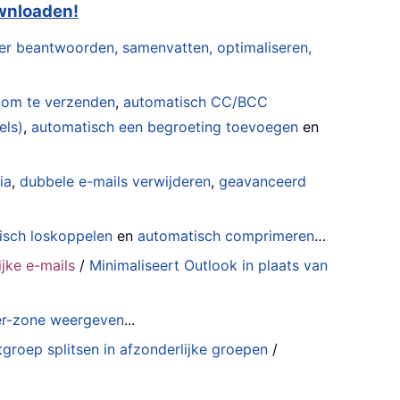
ownloaden!
er beantwoorden, samenvatten, optimaliseren,
 om te verzenden
,
automatisch CC/BCC
els)
,
automatisch een begroeting toevoegen
en
ia
,
dubbele e-mails verwijderen
,
geavanceerd
isch loskoppelen
en
automatisch comprimeren
…
jke e-mails
/
Minimaliseert Outlook in plaats van
der-zone weergeven
...
groep splitsen in afzonderlijke groepen
/