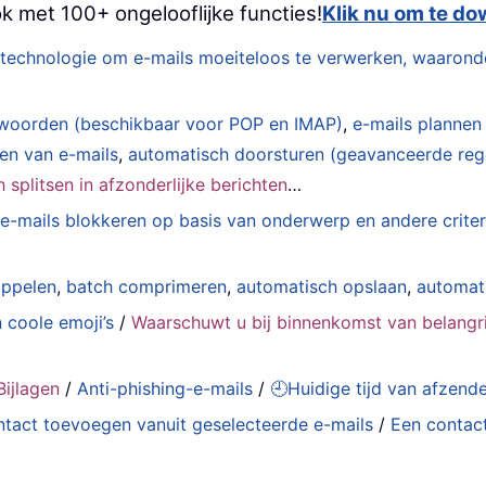
k met 100+ ongelooflijke functies!
Klik nu om te d
technologie om e-mails moeiteloos te verwerken, waarond
woorden (beschikbaar voor POP en IMAP)
,
e-mails plannen
den van e-mails
,
automatisch doorsturen (geavanceerde reg
splitsen in afzonderlijke berichten
…
e-mails blokkeren op basis van onderwerp en andere criter
oppelen
,
batch comprimeren
,
automatisch opslaan
,
automat
 coole emoji’s
/
Waarschuwt u bij binnenkomst van belangri
ijlagen
/
Anti-phishing-e-mails
/
🕘Huidige tijd van afzen
tact toevoegen vanuit geselecteerde e-mails
/
Een contact