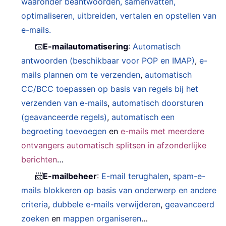
waaronder beantwoorden, samenvatten,
optimaliseren, uitbreiden, vertalen en opstellen van
e-mails.
📧
E-mailautomatisering
:
Automatisch
antwoorden (beschikbaar voor POP en IMAP)
,
e-
mails plannen om te verzenden
,
automatisch
CC/BCC toepassen op basis van regels bij het
verzenden van e-mails
,
automatisch doorsturen
(geavanceerde regels)
,
automatisch een
begroeting toevoegen
en
e-mails met meerdere
ontvangers automatisch splitsen in afzonderlijke
berichten
…
📨
E-mailbeheer
:
E-mail terughalen
,
spam-e-
mails blokkeren op basis van onderwerp en andere
criteria
,
dubbele e-mails verwijderen
,
geavanceerd
zoeken
en
mappen organiseren
…