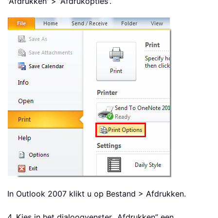
'Afdrukken' > 'Afdrukopties'.
In Outlook 2007 klikt u op Bestand > Afdrukken.
4. Kies in het dialoogvenster „Afdrukken” een