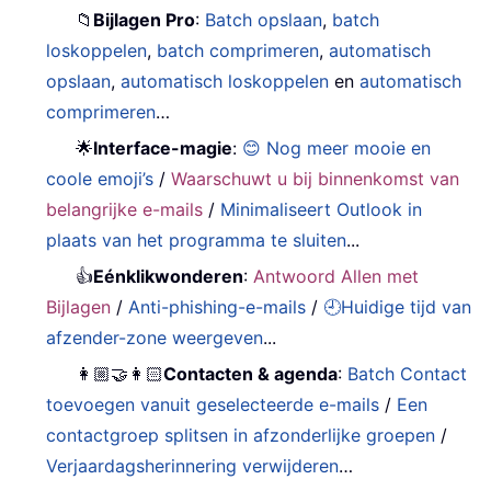
📁
Bijlagen Pro
:
Batch opslaan
,
batch
loskoppelen
,
batch comprimeren
,
automatisch
opslaan
,
automatisch loskoppelen
en
automatisch
comprimeren
…
🌟
Interface-magie
:
😊 Nog meer mooie en
coole emoji’s
/
Waarschuwt u bij binnenkomst van
belangrijke e-mails
/
Minimaliseert Outlook in
plaats van het programma te sluiten
...
👍
Eénklikwonderen
:
Antwoord Allen met
Bijlagen
/
Anti-phishing-e-mails
/
🕘Huidige tijd van
afzender-zone weergeven
...
👩🏼‍🤝‍👩🏻
Contacten & agenda
:
Batch Contact
toevoegen vanuit geselecteerde e-mails
/
Een
contactgroep splitsen in afzonderlijke groepen
/
Verjaardagsherinnering verwijderen
…