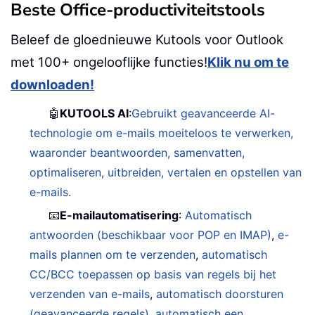
Beste Office-productiviteitstools
Beleef de gloednieuwe Kutools voor Outlook
met 100+ ongelooflijke functies!
Klik nu om te
downloaden!
🤖
KUTOOLS AI
:
Gebruikt geavanceerde AI-
technologie om e-mails moeiteloos te verwerken,
waaronder beantwoorden, samenvatten,
optimaliseren, uitbreiden, vertalen en opstellen van
e-mails.
📧
E-mailautomatisering
:
Automatisch
antwoorden (beschikbaar voor POP en IMAP)
,
e-
mails plannen om te verzenden
,
automatisch
CC/BCC toepassen op basis van regels bij het
verzenden van e-mails
,
automatisch doorsturen
(geavanceerde regels)
,
automatisch een