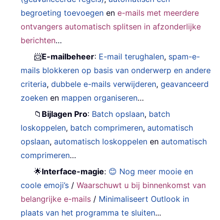
begroeting toevoegen
en
e-mails met meerdere
ontvangers automatisch splitsen in afzonderlijke
berichten
…
📨
E-mailbeheer
:
E-mail terughalen
,
spam-e-
mails blokkeren op basis van onderwerp en andere
criteria
,
dubbele e-mails verwijderen
,
geavanceerd
zoeken
en
mappen organiseren
…
📁
Bijlagen Pro
:
Batch opslaan
,
batch
loskoppelen
,
batch comprimeren
,
automatisch
opslaan
,
automatisch loskoppelen
en
automatisch
comprimeren
…
🌟
Interface-magie
:
😊 Nog meer mooie en
coole emoji’s
/
Waarschuwt u bij binnenkomst van
belangrijke e-mails
/
Minimaliseert Outlook in
plaats van het programma te sluiten
...