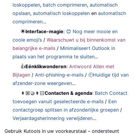
loskoppelen
,
batch comprimeren
,
automatisch
opslaan
,
automatisch loskoppelen
en
automatisch
comprimeren
…
🌟
Interface-magie
:
😊 Nog meer mooie en
coole emoji’s
/
Waarschuwt u bij binnenkomst van
belangrijke e-mails
/
Minimaliseert Outlook in
plaats van het programma te sluiten
...
👍
Eénklikwonderen
:
Antwoord Allen met
Bijlagen
/
Anti-phishing-e-mails
/
🕘Huidige tijd van
afzender-zone weergeven
...
👩🏼‍🤝‍👩🏻
Contacten & agenda
:
Batch Contact
toevoegen vanuit geselecteerde e-mails
/
Een
contactgroep splitsen in afzonderlijke groepen
/
Verjaardagsherinnering verwijderen
…
Gebruik Kutools in uw voorkeurstaal – ondersteunt