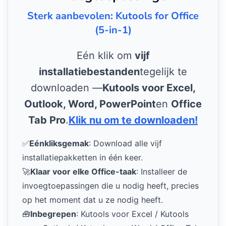
Sterk aanbevolen: Kutools for Office
(5-in-1)
Eén klik om
vijf
installatiebestanden
tegelijk te
downloaden —
Kutools voor Excel,
Outlook, Word, PowerPoint
en
Office
Tab Pro
.
Klik nu om te downloaden!
✅
Eénkliksgemak
: Download alle vijf
installatiepakketten in één keer.
🚀
Klaar voor elke Office-taak
: Installeer de
invoegtoepassingen die u nodig heeft, precies
op het moment dat u ze nodig heeft.
🧰
Inbegrepen
: Kutools voor Excel / Kutools