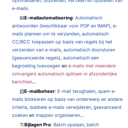
optimaliseren, uitbreiden, vertalen en opstellen van
e-mails.
📧
E-mailautomatisering
:
Automatisch
antwoorden (beschikbaar voor POP en IMAP)
,
e-
mails plannen om te verzenden
,
automatisch
CC/BCC toepassen op basis van regels bij het
verzenden van e-mails
,
automatisch doorsturen
(geavanceerde regels)
,
automatisch een
begroeting toevoegen
en
e-mails met meerdere
ontvangers automatisch splitsen in afzonderlijke
berichten
…
📨
E-mailbeheer
:
E-mail terughalen
,
spam-e-
mails blokkeren op basis van onderwerp en andere
criteria
,
dubbele e-mails verwijderen
,
geavanceerd
zoeken
en
mappen organiseren
…
📁
Bijlagen Pro
:
Batch opslaan
,
batch