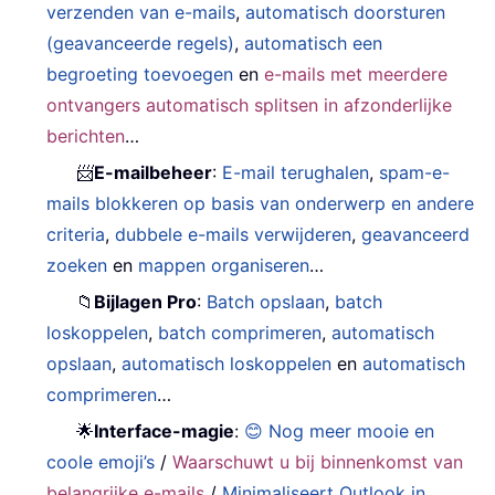
verzenden van e-mails
,
automatisch doorsturen
(geavanceerde regels)
,
automatisch een
begroeting toevoegen
en
e-mails met meerdere
ontvangers automatisch splitsen in afzonderlijke
berichten
…
📨
E-mailbeheer
:
E-mail terughalen
,
spam-e-
mails blokkeren op basis van onderwerp en andere
criteria
,
dubbele e-mails verwijderen
,
geavanceerd
zoeken
en
mappen organiseren
…
📁
Bijlagen Pro
:
Batch opslaan
,
batch
loskoppelen
,
batch comprimeren
,
automatisch
opslaan
,
automatisch loskoppelen
en
automatisch
comprimeren
…
🌟
Interface-magie
:
😊 Nog meer mooie en
coole emoji’s
/
Waarschuwt u bij binnenkomst van
belangrijke e-mails
/
Minimaliseert Outlook in