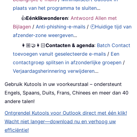
plaats van het programma te sluiten
...
👍
Eénklikwonderen
:
Antwoord Allen met
Bijlagen
/
Anti-phishing-e-mails
/
🕘Huidige tijd van
afzender-zone weergeven
...
👩🏼‍🤝‍👩🏻
Contacten & agenda
:
Batch Contact
toevoegen vanuit geselecteerde e-mails
/
Een
contactgroep splitsen in afzonderlijke groepen
/
Verjaardagsherinnering verwijderen
…
Gebruik Kutools in uw voorkeurstaal – ondersteunt
Engels, Spaans, Duits, Frans, Chinees en meer dan 40
andere talen!
Ontgrendel Kutools voor Outlook direct met één klik!
Wacht niet langer—download nu en verhoog uw
efficiëntie!