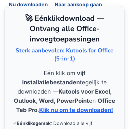
Nu downloaden
Naar aankoop gaan
🚀 Eénklikdownload —
Ontvang alle Office-
invoegtoepassingen
Sterk aanbevolen: Kutools for Office
(5-in-1)
Eén klik om
vijf
installatiebestanden
tegelijk te
downloaden —
Kutools voor Excel,
Outlook, Word, PowerPoint
en
Office
Tab Pro
.
Klik nu om te downloaden!
✅
Eénkliksgemak
: Download alle vijf