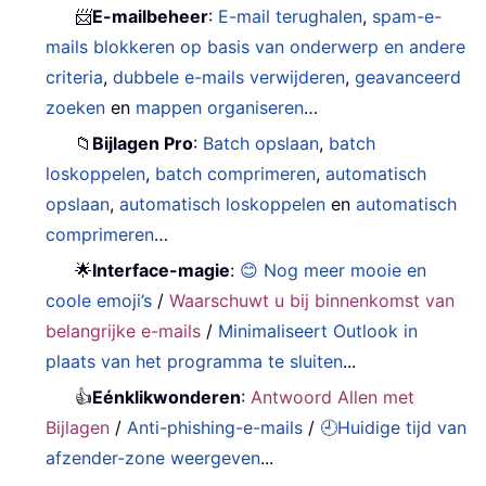
📨
E-mailbeheer
:
E-mail terughalen
,
spam-e-
mails blokkeren op basis van onderwerp en andere
criteria
,
dubbele e-mails verwijderen
,
geavanceerd
zoeken
en
mappen organiseren
…
📁
Bijlagen Pro
:
Batch opslaan
,
batch
loskoppelen
,
batch comprimeren
,
automatisch
opslaan
,
automatisch loskoppelen
en
automatisch
comprimeren
…
🌟
Interface-magie
:
😊 Nog meer mooie en
coole emoji’s
/
Waarschuwt u bij binnenkomst van
belangrijke e-mails
/
Minimaliseert Outlook in
plaats van het programma te sluiten
...
👍
Eénklikwonderen
:
Antwoord Allen met
Bijlagen
/
Anti-phishing-e-mails
/
🕘Huidige tijd van
afzender-zone weergeven
...