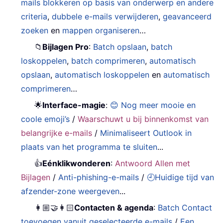
mails blokkeren op basis van onderwerp en andere
criteria
,
dubbele e-mails verwijderen
,
geavanceerd
zoeken
en
mappen organiseren
…
📁
Bijlagen Pro
:
Batch opslaan
,
batch
loskoppelen
,
batch comprimeren
,
automatisch
opslaan
,
automatisch loskoppelen
en
automatisch
comprimeren
…
🌟
Interface-magie
:
😊 Nog meer mooie en
coole emoji’s
/
Waarschuwt u bij binnenkomst van
belangrijke e-mails
/
Minimaliseert Outlook in
plaats van het programma te sluiten
...
👍
Eénklikwonderen
:
Antwoord Allen met
Bijlagen
/
Anti-phishing-e-mails
/
🕘Huidige tijd van
afzender-zone weergeven
...
👩🏼‍🤝‍👩🏻
Contacten & agenda
:
Batch Contact
toevoegen vanuit geselecteerde e-mails
/
Een