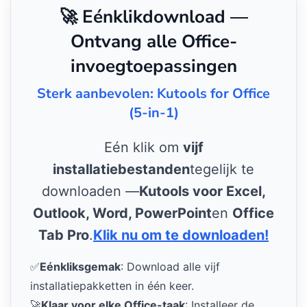
🚀 Eénklikdownload —
Ontvang alle Office-
invoegtoepassingen
Sterk aanbevolen: Kutools for Office
(5-in-1)
Eén klik om
vijf
installatiebestanden
tegelijk te
downloaden —
Kutools voor Excel,
Outlook, Word, PowerPoint
en
Office
Tab Pro
.
Klik nu om te downloaden!
✅
Eénkliksgemak
: Download alle vijf
installatiepakketten in één keer.
🚀
Klaar voor elke Office-taak
: Installeer de