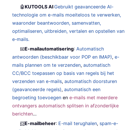
🤖
KUTOOLS AI
:
Gebruikt geavanceerde AI-
technologie om e-mails moeiteloos te verwerken,
waaronder beantwoorden, samenvatten,
optimaliseren, uitbreiden, vertalen en opstellen van
e-mails.
📧
E-mailautomatisering
:
Automatisch
antwoorden (beschikbaar voor POP en IMAP)
,
e-
mails plannen om te verzenden
,
automatisch
CC/BCC toepassen op basis van regels bij het
verzenden van e-mails
,
automatisch doorsturen
(geavanceerde regels)
,
automatisch een
begroeting toevoegen
en
e-mails met meerdere
ontvangers automatisch splitsen in afzonderlijke
berichten
…
📨
E-mailbeheer
:
E-mail terughalen
,
spam-e-