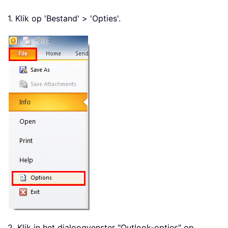
1. Klik op 'Bestand' > 'Opties'.
2. Klik in het dialoogvenster "Outlook-opties" op