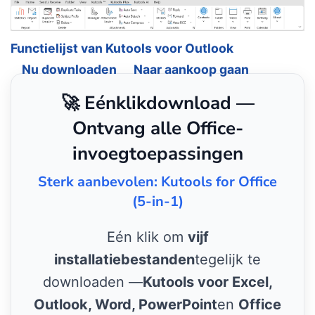
Functielijst van Kutools voor Outlook
Nu downloaden
Naar aankoop gaan
🚀 Eénklikdownload —
Ontvang alle Office-
invoegtoepassingen
Sterk aanbevolen: Kutools for Office
(5-in-1)
Eén klik om
vijf
installatiebestanden
tegelijk te
downloaden —
Kutools voor Excel,
Outlook, Word, PowerPoint
en
Office