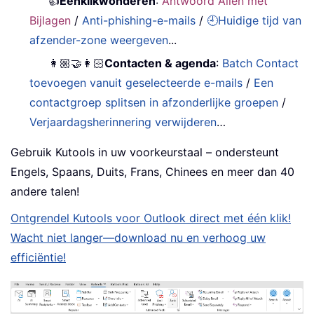
👍
Eénklikwonderen
:
Antwoord Allen met
Bijlagen
/
Anti-phishing-e-mails
/
🕘Huidige tijd van
afzender-zone weergeven
...
👩🏼‍🤝‍👩🏻
Contacten & agenda
:
Batch Contact
toevoegen vanuit geselecteerde e-mails
/
Een
contactgroep splitsen in afzonderlijke groepen
/
Verjaardagsherinnering verwijderen
…
Gebruik Kutools in uw voorkeurstaal – ondersteunt
Engels, Spaans, Duits, Frans, Chinees en meer dan 40
andere talen!
Ontgrendel Kutools voor Outlook direct met één klik!
Wacht niet langer—download nu en verhoog uw
efficiëntie!