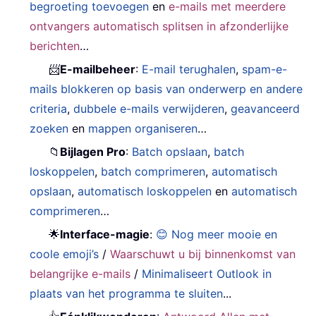
begroeting toevoegen
en
e-mails met meerdere
ontvangers automatisch splitsen in afzonderlijke
berichten
…
📨
E-mailbeheer
:
E-mail terughalen
,
spam-e-
mails blokkeren op basis van onderwerp en andere
criteria
,
dubbele e-mails verwijderen
,
geavanceerd
zoeken
en
mappen organiseren
…
📁
Bijlagen Pro
:
Batch opslaan
,
batch
loskoppelen
,
batch comprimeren
,
automatisch
opslaan
,
automatisch loskoppelen
en
automatisch
comprimeren
…
🌟
Interface-magie
:
😊 Nog meer mooie en
coole emoji’s
/
Waarschuwt u bij binnenkomst van
belangrijke e-mails
/
Minimaliseert Outlook in
plaats van het programma te sluiten
...