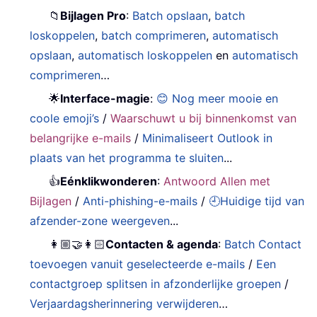
📁
Bijlagen Pro
:
Batch opslaan
,
batch
loskoppelen
,
batch comprimeren
,
automatisch
opslaan
,
automatisch loskoppelen
en
automatisch
comprimeren
…
🌟
Interface-magie
:
😊 Nog meer mooie en
coole emoji’s
/
Waarschuwt u bij binnenkomst van
belangrijke e-mails
/
Minimaliseert Outlook in
plaats van het programma te sluiten
...
👍
Eénklikwonderen
:
Antwoord Allen met
Bijlagen
/
Anti-phishing-e-mails
/
🕘Huidige tijd van
afzender-zone weergeven
...
👩🏼‍🤝‍👩🏻
Contacten & agenda
:
Batch Contact
toevoegen vanuit geselecteerde e-mails
/
Een
contactgroep splitsen in afzonderlijke groepen
/
Verjaardagsherinnering verwijderen
…