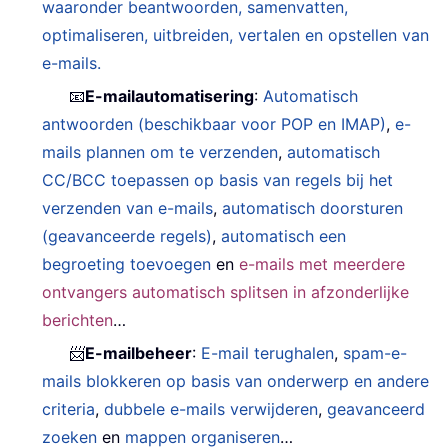
waaronder beantwoorden, samenvatten,
optimaliseren, uitbreiden, vertalen en opstellen van
e-mails.
📧
E-mailautomatisering
:
Automatisch
antwoorden (beschikbaar voor POP en IMAP)
,
e-
mails plannen om te verzenden
,
automatisch
CC/BCC toepassen op basis van regels bij het
verzenden van e-mails
,
automatisch doorsturen
(geavanceerde regels)
,
automatisch een
begroeting toevoegen
en
e-mails met meerdere
ontvangers automatisch splitsen in afzonderlijke
berichten
…
📨
E-mailbeheer
:
E-mail terughalen
,
spam-e-
mails blokkeren op basis van onderwerp en andere
criteria
,
dubbele e-mails verwijderen
,
geavanceerd
zoeken
en
mappen organiseren
…