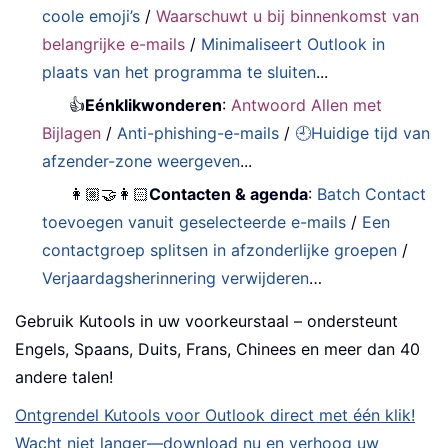
coole emoji’s
/
Waarschuwt u bij binnenkomst van
belangrijke e-mails
/
Minimaliseert Outlook in
plaats van het programma te sluiten
...
👍
Eénklikwonderen
:
Antwoord Allen met
Bijlagen
/
Anti-phishing-e-mails
/
🕘Huidige tijd van
afzender-zone weergeven
...
👩🏼‍🤝‍👩🏻
Contacten & agenda
:
Batch Contact
toevoegen vanuit geselecteerde e-mails
/
Een
contactgroep splitsen in afzonderlijke groepen
/
Verjaardagsherinnering verwijderen
…
Gebruik Kutools in uw voorkeurstaal – ondersteunt
Engels, Spaans, Duits, Frans, Chinees en meer dan 40
andere talen!
Ontgrendel Kutools voor Outlook direct met één klik!
Wacht niet langer—download nu en verhoog uw