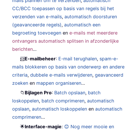
mails plannen om te verzenden
,
automatisch
CC/BCC toepassen op basis van regels bij het
verzenden van e-mails
,
automatisch doorsturen
(geavanceerde regels)
,
automatisch een
begroeting toevoegen
en
e-mails met meerdere
ontvangers automatisch splitsen in afzonderlijke
berichten
…
📨
E-mailbeheer
:
E-mail terughalen
,
spam-e-
mails blokkeren op basis van onderwerp en andere
criteria
,
dubbele e-mails verwijderen
,
geavanceerd
zoeken
en
mappen organiseren
…
📁
Bijlagen Pro
:
Batch opslaan
,
batch
loskoppelen
,
batch comprimeren
,
automatisch
opslaan
,
automatisch loskoppelen
en
automatisch
comprimeren
…
🌟
Interface-magie
:
😊 Nog meer mooie en