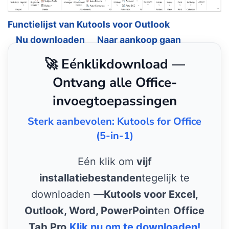
Functielijst van Kutools voor Outlook
Nu downloaden
Naar aankoop gaan
🚀 Eénklikdownload —
Ontvang alle Office-
invoegtoepassingen
Sterk aanbevolen: Kutools for Office
(5-in-1)
Eén klik om
vijf
installatiebestanden
tegelijk te
downloaden —
Kutools voor Excel,
Outlook, Word, PowerPoint
en
Office
Tab Pro
.
Klik nu om te downloaden!