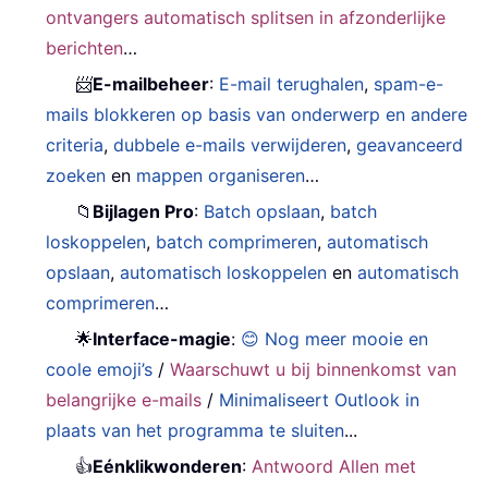
ontvangers automatisch splitsen in afzonderlijke
berichten
…
📨
E-mailbeheer
:
E-mail terughalen
,
spam-e-
mails blokkeren op basis van onderwerp en andere
criteria
,
dubbele e-mails verwijderen
,
geavanceerd
zoeken
en
mappen organiseren
…
📁
Bijlagen Pro
:
Batch opslaan
,
batch
loskoppelen
,
batch comprimeren
,
automatisch
opslaan
,
automatisch loskoppelen
en
automatisch
comprimeren
…
🌟
Interface-magie
:
😊 Nog meer mooie en
coole emoji’s
/
Waarschuwt u bij binnenkomst van
belangrijke e-mails
/
Minimaliseert Outlook in
plaats van het programma te sluiten
...
👍
Eénklikwonderen
:
Antwoord Allen met