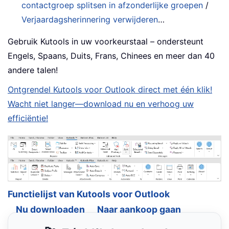
contactgroep splitsen in afzonderlijke groepen
/
Verjaardagsherinnering verwijderen
…
Gebruik Kutools in uw voorkeurstaal – ondersteunt
Engels, Spaans, Duits, Frans, Chinees en meer dan 40
andere talen!
Ontgrendel Kutools voor Outlook direct met één klik!
Wacht niet langer—download nu en verhoog uw
efficiëntie!
Functielijst van Kutools voor Outlook
Nu downloaden
Naar aankoop gaan