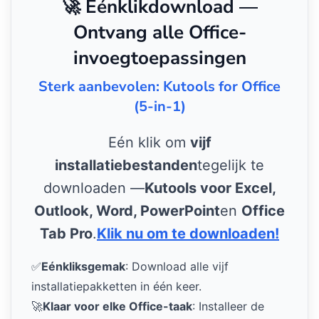
🚀 Eénklikdownload —
Ontvang alle Office-
invoegtoepassingen
Sterk aanbevolen: Kutools for Office
(5-in-1)
Eén klik om
vijf
installatiebestanden
tegelijk te
downloaden —
Kutools voor Excel,
Outlook, Word, PowerPoint
en
Office
Tab Pro
.
Klik nu om te downloaden!
✅
Eénkliksgemak
: Download alle vijf
installatiepakketten in één keer.
🚀
Klaar voor elke Office-taak
: Installeer de