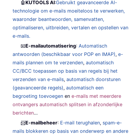
🤖
KUTOOLS AI
:
Gebruikt geavanceerde AI-
technologie om e-mails moeiteloos te verwerken,
waaronder beantwoorden, samenvatten,
optimaliseren, uitbreiden, vertalen en opstellen van
e-mails.
📧
E-mailautomatisering
:
Automatisch
antwoorden (beschikbaar voor POP en IMAP)
,
e-
mails plannen om te verzenden
,
automatisch
CC/BCC toepassen op basis van regels bij het
verzenden van e-mails
,
automatisch doorsturen
(geavanceerde regels)
,
automatisch een
begroeting toevoegen
en
e-mails met meerdere
ontvangers automatisch splitsen in afzonderlijke
berichten
…
📨
E-mailbeheer
:
E-mail terughalen
,
spam-e-
mails blokkeren op basis van onderwerp en andere