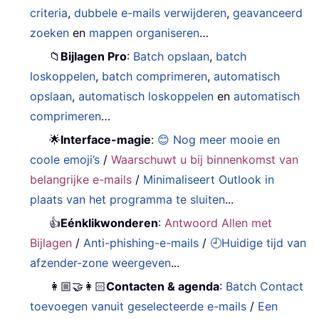
criteria
,
dubbele e-mails verwijderen
,
geavanceerd
zoeken
en
mappen organiseren
…
📁
Bijlagen Pro
:
Batch opslaan
,
batch
loskoppelen
,
batch comprimeren
,
automatisch
opslaan
,
automatisch loskoppelen
en
automatisch
comprimeren
…
🌟
Interface-magie
:
😊 Nog meer mooie en
coole emoji’s
/
Waarschuwt u bij binnenkomst van
belangrijke e-mails
/
Minimaliseert Outlook in
plaats van het programma te sluiten
...
👍
Eénklikwonderen
:
Antwoord Allen met
Bijlagen
/
Anti-phishing-e-mails
/
🕘Huidige tijd van
afzender-zone weergeven
...
👩🏼‍🤝‍👩🏻
Contacten & agenda
:
Batch Contact
toevoegen vanuit geselecteerde e-mails
/
Een