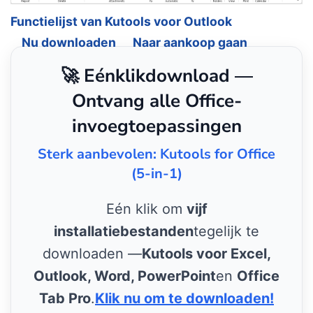
Functielijst van Kutools voor Outlook
Nu downloaden
Naar aankoop gaan
🚀 Eénklikdownload —
Ontvang alle Office-
invoegtoepassingen
Sterk aanbevolen: Kutools for Office
(5-in-1)
Eén klik om
vijf
installatiebestanden
tegelijk te
downloaden —
Kutools voor Excel,
Outlook, Word, PowerPoint
en
Office
Tab Pro
.
Klik nu om te downloaden!