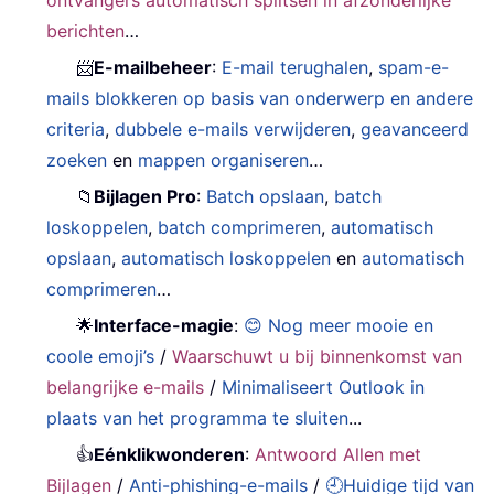
berichten
…
📨
E-mailbeheer
:
E-mail terughalen
,
spam-e-
mails blokkeren op basis van onderwerp en andere
criteria
,
dubbele e-mails verwijderen
,
geavanceerd
zoeken
en
mappen organiseren
…
📁
Bijlagen Pro
:
Batch opslaan
,
batch
loskoppelen
,
batch comprimeren
,
automatisch
opslaan
,
automatisch loskoppelen
en
automatisch
comprimeren
…
🌟
Interface-magie
:
😊 Nog meer mooie en
coole emoji’s
/
Waarschuwt u bij binnenkomst van
belangrijke e-mails
/
Minimaliseert Outlook in
plaats van het programma te sluiten
...
👍
Eénklikwonderen
:
Antwoord Allen met
Bijlagen
/
Anti-phishing-e-mails
/
🕘Huidige tijd van