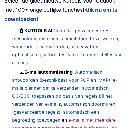
Beleef de gloednieuwe Kutools voor Outlook
met 100+ ongelooflijke functies!
Klik nu om te
downloaden!
🤖
KUTOOLS AI
:
Gebruikt geavanceerde AI-
technologie om e-mails moeiteloos te verwerken,
waaronder beantwoorden, samenvatten,
optimaliseren, uitbreiden, vertalen en opstellen van
e-mails.
📧
E-mailautomatisering
:
Automatisch
antwoorden (beschikbaar voor POP en IMAP)
,
e-
mails plannen om te verzenden
,
automatisch
CC/BCC toepassen op basis van regels bij het
verzenden van e-mails
,
automatisch doorsturen
(geavanceerde regels)
,
automatisch een
begroeting toevoegen
en
e-mails met meerdere
ontvangers automatisch splitsen in afzonderlijke