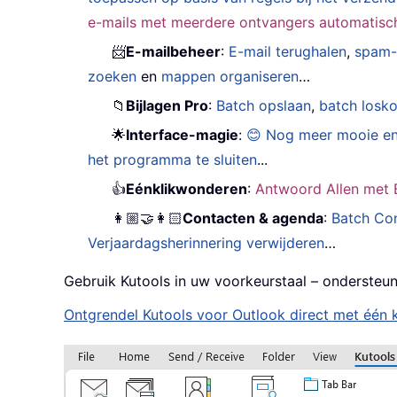
e-mails met meerdere ontvangers automatisch 
📨
E-mailbeheer
:
E-mail terughalen
,
spam-
zoeken
en
mappen organiseren
…
📁
Bijlagen Pro
:
Batch opslaan
,
batch losk
🌟
Interface-magie
:
😊 Nog meer mooie en
het programma te sluiten
...
👍
Eénklikwonderen
:
Antwoord Allen met B
👩🏼‍🤝‍👩🏻
Contacten & agenda
:
Batch Con
Verjaardagsherinnering verwijderen
…
Gebruik Kutools in uw voorkeurstaal – ondersteun
Ontgrendel Kutools voor Outlook direct met één k