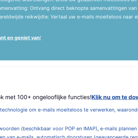
amenvatting: Ontvang direct beknopte samenvattingen van 
reldwijde reikwijdte: Vertaal uw e-mails moeiteloos naar e
ant en geniet van
!
k met 100+ ongelooflijke functies!
Klik nu om te d
technologie om e-mails moeiteloos te verwerken, waarond
woorden (beschikbaar voor POP en IMAP)
,
e-mails plannen
den van e-mails
,
automatisch doorsturen (geavanceerde reg