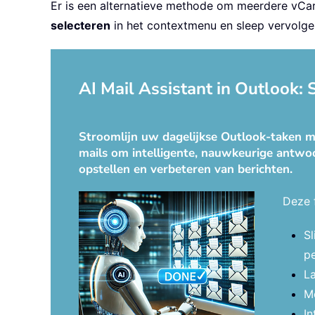
Er is een alternatieve methode om meerdere vCar
selecteren
in het contextmenu en sleep vervolge
AI Mail Assistant in Outlook:
Stroomlijn uw dagelijkse Outlook-taken me
mails om intelligente, nauwkeurige antwoo
opstellen en verbeteren van berichten.
Deze 
S
pe
La
Mo
In