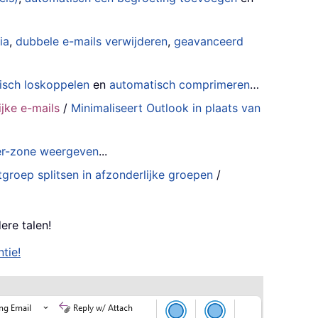
ia
,
dubbele e-mails verwijderen
,
geavanceerd
isch loskoppelen
en
automatisch comprimeren
…
jke e-mails
/
Minimaliseert Outlook in plaats van
der-zone weergeven
...
groep splitsen in afzonderlijke groepen
/
ere talen!
tie!