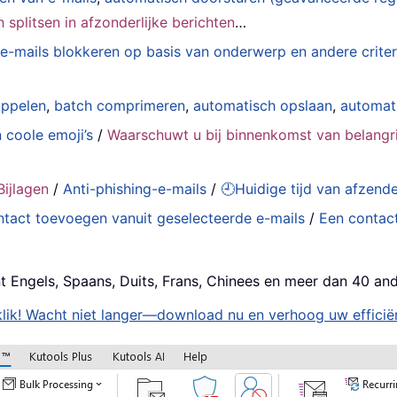
splitsen in afzonderlijke berichten
…
e-mails blokkeren op basis van onderwerp en andere criter
oppelen
,
batch comprimeren
,
automatisch opslaan
,
automat
 coole emoji’s
/
Waarschuwt u bij binnenkomst van belangri
ijlagen
/
Anti-phishing-e-mails
/
🕘Huidige tijd van afzen
tact toevoegen vanuit geselecteerde e-mails
/
Een contact
t Engels, Spaans, Duits, Frans, Chinees en meer dan 40 and
lik! Wacht niet langer—download nu en verhoog uw efficiën