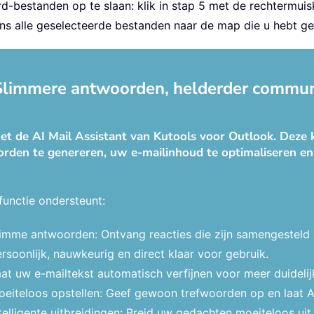
d-bestanden op te slaan: klik in stap 5 met de rechtermui
ns alle geselecteerde bestanden naar de map die u hebt g
 Slimmere antwoorden, helderder communi
t de AI Mail Assistant van Kutools voor Outlook. Deze k
rden te genereren, uw e-mailinhoud te optimaliseren en
functie ondersteunt:
limme antwoorden: Ontvang reacties die zijn samengesteld
rsoonlijk, nauwkeurig en direct klaar voor gebruik.
at uw e-mailtekst automatisch verfijnen voor meer duidelij
eiteloos opstellen: Geef gewoon trefwoorden op en laat AI d
telligente uitbreidingen: Breid uw gedachten moeiteloos ui