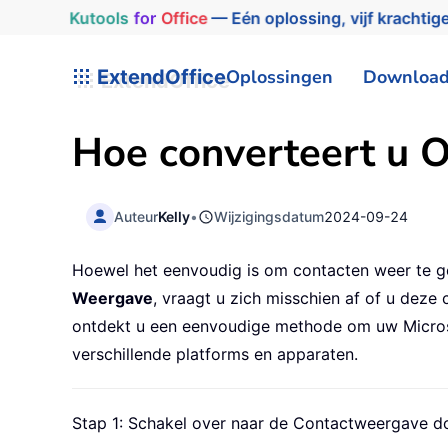
Kutools
for
Office
— Eén oplossing, vijf krachtige
ExtendOffice
Oplossingen
Downloa
Hoe converteert u O
Auteur
Kelly
•
Wijzigingsdatum
2024-09-24
Hoewel het eenvoudig is om contacten weer te ge
Weergave
, vraagt u zich misschien af of u deze
ontdekt u een eenvoudige methode om uw Microso
verschillende platforms en apparaten.
Stap 1: Schakel over naar de Contactweergave 