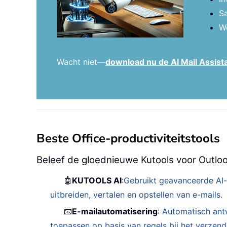
S
We
Wacht niet—
download nu de AI Mail Assist
Beste Office-productiviteitstools
Beleef de gloednieuwe Kutools voor Outloo
🤖
KUTOOLS AI
:
Gebruikt geavanceerde AI-
uitbreiden, vertalen en opstellen van e-mails.
📧
E-mailautomatisering
:
Automatisch ant
toepassen op basis van regels bij het verzen