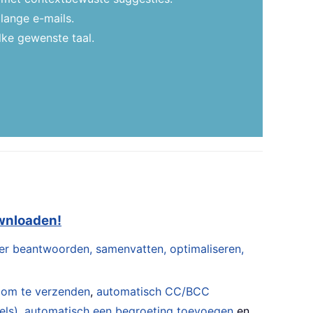
lange e-mails.
lke gewenste taal.
ownloaden!
er beantwoorden, samenvatten, optimaliseren,
 om te verzenden
,
automatisch CC/BCC
els)
,
automatisch een begroeting toevoegen
en