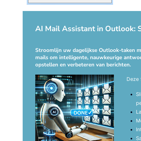
AI Mail Assistant in Outlook:
Stroomlijn uw dagelijkse Outlook-taken me
mails om intelligente, nauwkeurige antwoo
opstellen en verbeteren van berichten.
Deze 
S
pe
La
Mo
In
S