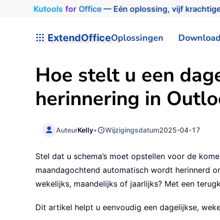
Kutools
for
Office
— Eén oplossing, vijf krachtige
ExtendOffice
Oplossingen
Downloa
Hoe stelt u een dage
herinnering in Outlo
Auteur
Kelly
•
Wijzigingsdatum
2025-04-17
Stel dat u schema’s moet opstellen voor de kom
maandagochtend automatisch wordt herinnerd om 
wekelijks, maandelijks of jaarlijks? Met een teru
Dit artikel helpt u eenvoudig een dagelijkse, wekel