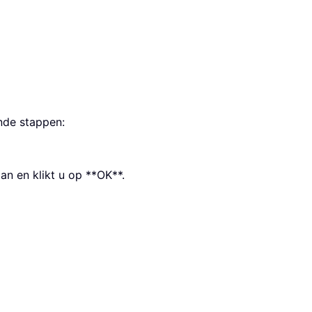
nde stappen:
an en klikt u op **OK**.