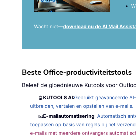
We
Wacht niet—
download nu de AI Mail Assist
Beste Office-productiviteitstools
Beleef de gloednieuwe Kutools voor Outloo
🤖
KUTOOLS AI
:
Gebruikt geavanceerde AI-
uitbreiden, vertalen en opstellen van e-mails.
📧
E-mailautomatisering
:
Automatisch ant
toepassen op basis van regels bij het verzen
e-mails met meerdere ontvangers automatisch 