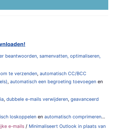
ownloaden!
er beantwoorden, samenvatten, optimaliseren,
 om te verzenden
,
automatisch CC/BCC
els)
,
automatisch een begroeting toevoegen
en
ia
,
dubbele e-mails verwijderen
,
geavanceerd
isch loskoppelen
en
automatisch comprimeren
…
jke e-mails
/
Minimaliseert Outlook in plaats van