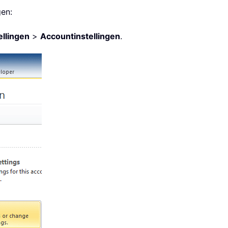
gen:
ellingen
>
Accountinstellingen
.