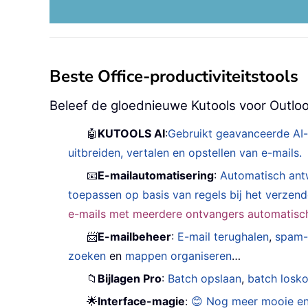
Beste Office-productiviteitstools
Beleef de gloednieuwe Kutools voor Outloo
🤖
KUTOOLS AI
:
Gebruikt geavanceerde AI-
uitbreiden, vertalen en opstellen van e-mails.
📧
E-mailautomatisering
:
Automatisch ant
toepassen op basis van regels bij het verzen
e-mails met meerdere ontvangers automatisch 
📨
E-mailbeheer
:
E-mail terughalen
,
spam-
zoeken
en
mappen organiseren
…
📁
Bijlagen Pro
:
Batch opslaan
,
batch losk
🌟
Interface-magie
:
😊 Nog meer mooie en