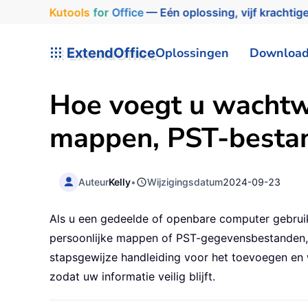
Kutools
for
Office
— Eén oplossing, vijf krachtige
ExtendOffice
Oplossingen
Downloa
Hoe voegt u wachtwo
mappen, PST-bestan
Auteur
Kelly
•
Wijzigingsdatum
2024-09-23
Als u een gedeelde of openbare computer gebruik
persoonlijke mappen of PST-gegevensbestanden, vo
stapsgewijze handleiding voor het toevoegen en
zodat uw informatie veilig blijft.