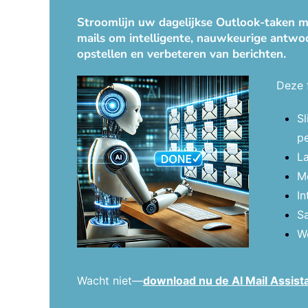
Stroomlijn uw dagelijkse Outlook-taken me
mails om intelligente, nauwkeurige antwoo
opstellen en verbeteren van berichten.
Deze 
S
pe
La
Mo
In
S
We
Wacht niet—
download nu de AI Mail Assist