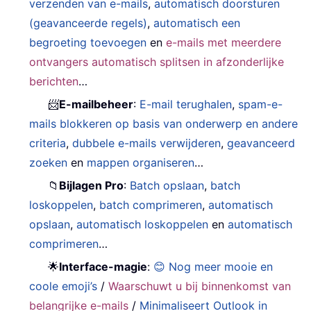
verzenden van e-mails
,
automatisch doorsturen
(geavanceerde regels)
,
automatisch een
begroeting toevoegen
en
e-mails met meerdere
ontvangers automatisch splitsen in afzonderlijke
berichten
…
📨
E-mailbeheer
:
E-mail terughalen
,
spam-e-
mails blokkeren op basis van onderwerp en andere
criteria
,
dubbele e-mails verwijderen
,
geavanceerd
zoeken
en
mappen organiseren
…
📁
Bijlagen Pro
:
Batch opslaan
,
batch
loskoppelen
,
batch comprimeren
,
automatisch
opslaan
,
automatisch loskoppelen
en
automatisch
comprimeren
…
🌟
Interface-magie
:
😊 Nog meer mooie en
coole emoji’s
/
Waarschuwt u bij binnenkomst van
belangrijke e-mails
/
Minimaliseert Outlook in