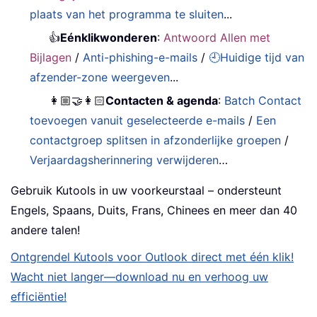
plaats van het programma te sluiten
...
👍
Eénklikwonderen
:
Antwoord Allen met
Bijlagen
/
Anti-phishing-e-mails
/
🕘Huidige tijd van
afzender-zone weergeven
...
👩🏼‍🤝‍👩🏻
Contacten & agenda
:
Batch Contact
toevoegen vanuit geselecteerde e-mails
/
Een
contactgroep splitsen in afzonderlijke groepen
/
Verjaardagsherinnering verwijderen
…
Gebruik Kutools in uw voorkeurstaal – ondersteunt
Engels, Spaans, Duits, Frans, Chinees en meer dan 40
andere talen!
Ontgrendel Kutools voor Outlook direct met één klik!
Wacht niet langer—download nu en verhoog uw
efficiëntie!