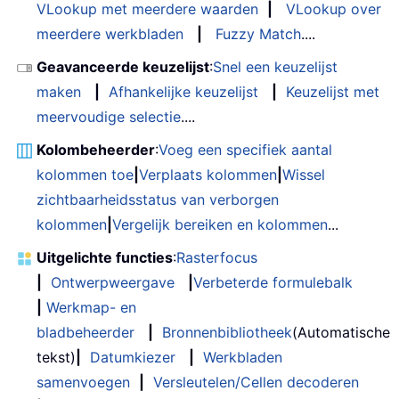
VLookup met meerdere waarden
|
VLookup over
meerdere werkbladen
|
Fuzzy Match
....
Geavanceerde keuzelijst
:
Snel een keuzelijst
maken
|
Afhankelijke keuzelijst
|
Keuzelijst met
meervoudige selectie
....
Kolombeheerder
:
Voeg een specifiek aantal
kolommen toe
|
Verplaats kolommen
|
Wissel
zichtbaarheidsstatus van verborgen
kolommen
|
Vergelijk bereiken en kolommen
...
Uitgelichte functies
:
Rasterfocus
|
Ontwerpweergave
|
Verbeterde formulebalk
|
Werkmap- en
bladbeheerder
|
Bronnenbibliotheek
(Automatische
tekst)
|
Datumkiezer
|
Werkbladen
samenvoegen
|
Versleutelen/Cellen decoderen