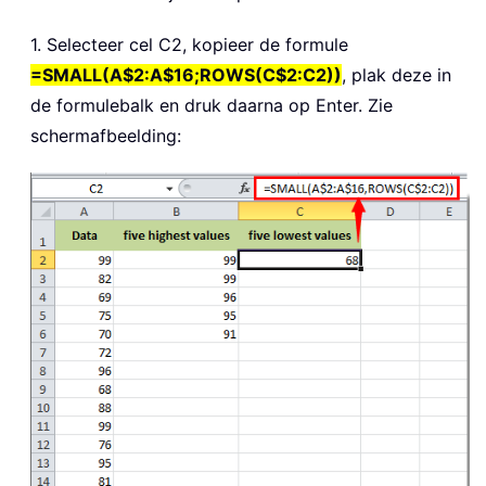
1. Selecteer cel C2, kopieer de formule
=SMALL(A$2:A$16;ROWS(C$2:C2))
, plak deze in
de formulebalk en druk daarna op Enter. Zie
schermafbeelding: