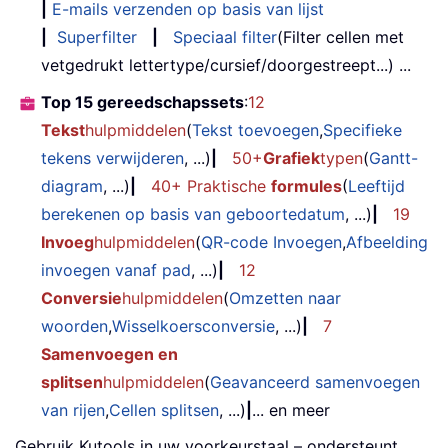
|
E-mails verzenden op basis van lijst
|
Superfilter
|
Speciaal filter
(Filter cellen met
vetgedrukt lettertype/cursief/doorgestreept...) ...
Top 15 gereedschapssets
:
12
Tekst
hulpmiddelen
(
Tekst toevoegen
,
Specifieke
tekens verwijderen
, ...)
|
50+
Grafiek
typen
(
Gantt-
diagram
, ...)
|
40+ Praktische
formules
(
Leeftijd
berekenen op basis van geboortedatum
, ...)
|
19
Invoeg
hulpmiddelen
(
QR-code Invoegen
,
Afbeelding
invoegen vanaf pad
, ...)
|
12
Conversie
hulpmiddelen
(
Omzetten naar
woorden
,
Wisselkoersconversie
, ...)
|
7
Samenvoegen en
splitsen
hulpmiddelen
(
Geavanceerd samenvoegen
van rijen
,
Cellen splitsen
, ...)
|
... en meer
Gebruik Kutools in uw voorkeurstaal – ondersteunt