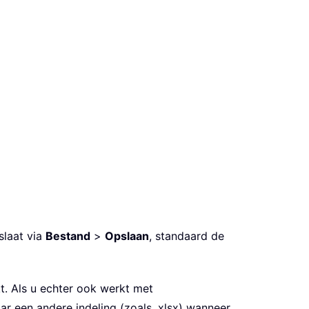
slaat via
Bestand
>
Opslaan
, standaard de
. Als u echter ook werkt met
r een andere indeling (zoals .xlsx) wanneer