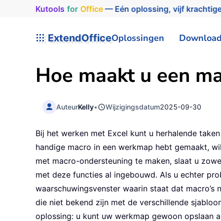
Kutools
for
Office
— Eén oplossing, vijf krachtige
ExtendOffice
Oplossingen
Downloa
Hoe maakt u een mac
Auteur
Kelly
•
Wijzigingsdatum
2025-09-30
Bij het werken met Excel kunt u herhalende take
handige macro in een werkmap hebt gemaakt, wilt 
met macro-ondersteuning te maken, slaat u zowel
met deze functies al ingebouwd. Als u echter prob
waarschuwingsvenster waarin staat dat macro’s ni
die niet bekend zijn met de verschillende sjablo
oplossing: u kunt uw werkmap gewoon opslaan als