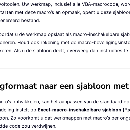
voltooien. Uw werkmap, inclusief alle VBA-macrocode, wor
starten met deze macro’s en opmaak, opent u deze sjabloo
genereerd bestand.
ordat u de werkmap opslaat als macro-inschakelbare sjablo
oneren. Houd ook rekening met de macro-beveiligingsinste
en. Als u de sjabloon deelt, overweeg dan instructies te 
agformaat naar een sjabloon me
o’s ontwikkelen, kan het aanpassen van de standaard opsl
deling instelt op
Excel-macro-inschakelbare sjabloon (*.
loon. Zo voorkomt u dat werkmappen met macro’s per onge
dde code zou verdwijnen.