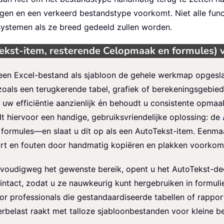
 en een verkeerd bestandstype voorkomt. Niet alle functi
systemen als ze breed gedeeld zullen worden.
Tekst-item, resterende Celopmaak en formules) 
en Excel-bestand als sjabloon de gehele werkmap opgeslage
 zoals een terugkerende tabel, grafiek of berekeningsgebie
 uw efficiëntie aanzienlijk én behoudt u consistente opmaa
dt hiervoor een handige, gebruiksvriendelijke oplossing: de
rmules—en slaat u dit op als een AutoTekst-item. Eenmaal
paart en fouten door handmatig kopiëren en plakken voorkom
nvoudigweg het gewenste bereik, opent u het AutoTekst-dee
intact, zodat u ze nauwkeurig kunt hergebruiken in formul
or professionals die gestandaardiseerde tabellen of rappo
elast raakt met talloze sjabloonbestanden voor kleine be