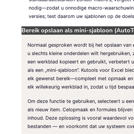
nodig—zodat u onnodige macro-waarschuwingen
versies; test daarom uw sjablonen op de doel
Bereik opslaan als mini-sjabloon (Auto
Normaal gesproken wordt bij het opslaan van e
u slechts kleine onderdelen wilt hergebruiken,
een werkblad kopieert en gebruikt, verbetert u
als een „mini-sjabloon”. Kutools voor Excel bie
elk gewenst bereik—compleet met opmaak en fo
elk willekeurig werkblad in, zodat u tijd bes
Om deze functie te gebruiken, selecteert u ee
als nieuw item. Celopmaak en formules blijven 
inhoud. Deze oplossing is vooral waardevol vo
bestanden — en voorkomt dat uw systeem overb