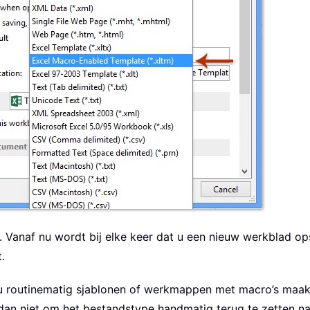
 Vanaf nu wordt bij elke keer dat u een nieuw werkblad op
.
 u routinematig sjablonen of werkmappen met macro’s maakt
an niet om het bestandstype handmatig terug te zetten naa