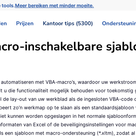
 tools.
Meer bereiken met minder moeite.
den
Prijzen
Kantoor tips (5300)
Ondersteuni
ro-inschakelbare sjablo
n automatiseren met VBA-macro’s, waardoor uw werkstroom 
u die functionaliteit mogelijk behouden voor toekomstig g
 de lay-out van uw werkblad als de ingesloten VBA-code op
eert zo’n werkmap op te slaan als een standaardsjabloon va
et kunnen worden opgeslagen in het normale sjabloonformaa
onformaten van Excel of de beveiligingsinstellingen voor ma
 een sjabloon met macro-ondersteuning (*.xltm), zodat al 