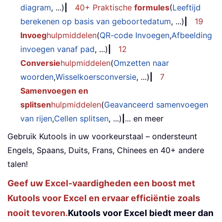
diagram
, ...)
|
40+ Praktische
formules
(
Leeftijd
berekenen op basis van geboortedatum
, ...)
|
19
Invoeg
hulpmiddelen
(
QR-code Invoegen
,
Afbeelding
invoegen vanaf pad
, ...)
|
12
Conversie
hulpmiddelen
(
Omzetten naar
woorden
,
Wisselkoersconversie
, ...)
|
7
Samenvoegen en
splitsen
hulpmiddelen
(
Geavanceerd samenvoegen
van rijen
,
Cellen splitsen
, ...)
|
... en meer
Gebruik Kutools in uw voorkeurstaal – ondersteunt
Engels, Spaans, Duits, Frans, Chinees en 40+ andere
talen!
Geef uw Excel-vaardigheden een boost met
Kutools voor Excel en ervaar efficiëntie zoals
nooit tevoren.
Kutools voor Excel biedt meer dan