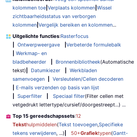
kolommen toe
|
Verplaats kolommen
|
Wissel
zichtbaarheidsstatus van verborgen
kolommen
|
Vergelijk bereiken en kolommen
...
Uitgelichte functies
:
Rasterfocus
|
Ontwerpweergave
|
Verbeterde formulebalk
|
Werkmap- en
bladbeheerder
|
Bronnenbibliotheek
(Automatische
tekst)
|
Datumkiezer
|
Werkbladen
samenvoegen
|
Versleutelen/Cellen decoderen
|
E-mails verzenden op basis van lijst
|
Superfilter
|
Speciaal filter
(Filter cellen met
vetgedrukt lettertype/cursief/doorgestreept...) ...
Top 15 gereedschapssets
:
12
Tekst
hulpmiddelen
(
Tekst toevoegen
,
Specifieke
tekens verwijderen
, ...)
|
50+
Grafiek
typen
(
Gantt-