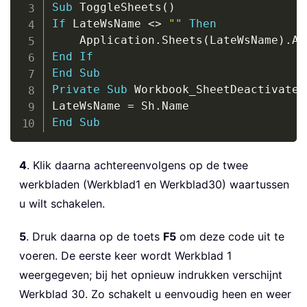
Sub
 ToggleSheets
(
)
If
 LateWsName 
<
>
""
Then
    Application
.
Sheets
(
LateWsName
)
.
End
If
End
Sub
Private
Sub
 Workbook_SheetDeactivate
(
LateWsName 
=
 Sh
.
End
Sub
4
. Klik daarna achtereenvolgens op de twee
werkbladen (Werkblad1 en Werkblad30) waartussen
u wilt schakelen.
5
. Druk daarna op de toets
F5
om deze code uit te
voeren. De eerste keer wordt Werkblad 1
weergegeven; bij het opnieuw indrukken verschijnt
Werkblad 30. Zo schakelt u eenvoudig heen en weer