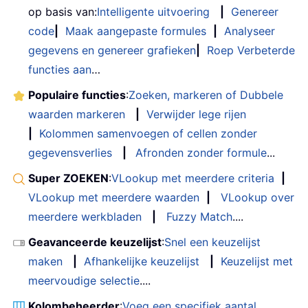
op basis van:
Intelligente uitvoering
|
Genereer
code
|
Maak aangepaste formules
|
Analyseer
gegevens en genereer grafieken
|
Roep Verbeterde
functies aan
…
Populaire functies
:
Zoeken, markeren of Dubbele
waarden markeren
|
Verwijder lege rijen
|
Kolommen samenvoegen of cellen zonder
gegevensverlies
|
Afronden zonder formule
...
Super ZOEKEN
:
VLookup met meerdere criteria
|
VLookup met meerdere waarden
|
VLookup over
meerdere werkbladen
|
Fuzzy Match
....
Geavanceerde keuzelijst
:
Snel een keuzelijst
maken
|
Afhankelijke keuzelijst
|
Keuzelijst met
meervoudige selectie
....
Kolombeheerder
:
Voeg een specifiek aantal