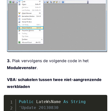
3.
Plak vervolgens de volgende code in het
Modulevenster
.
VBA: schakelen tussen twee niet-aangrenzende
werkbladen
Copy
Public
 LateWsName 
As
String
'Update 20130830