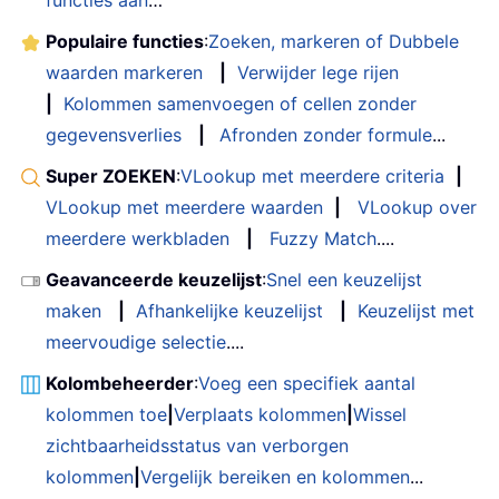
functies aan
…
Populaire functies
:
Zoeken, markeren of Dubbele
waarden markeren
|
Verwijder lege rijen
|
Kolommen samenvoegen of cellen zonder
gegevensverlies
|
Afronden zonder formule
...
Super ZOEKEN
:
VLookup met meerdere criteria
|
VLookup met meerdere waarden
|
VLookup over
meerdere werkbladen
|
Fuzzy Match
....
Geavanceerde keuzelijst
:
Snel een keuzelijst
maken
|
Afhankelijke keuzelijst
|
Keuzelijst met
meervoudige selectie
....
Kolombeheerder
:
Voeg een specifiek aantal
kolommen toe
|
Verplaats kolommen
|
Wissel
zichtbaarheidsstatus van verborgen
kolommen
|
Vergelijk bereiken en kolommen
...