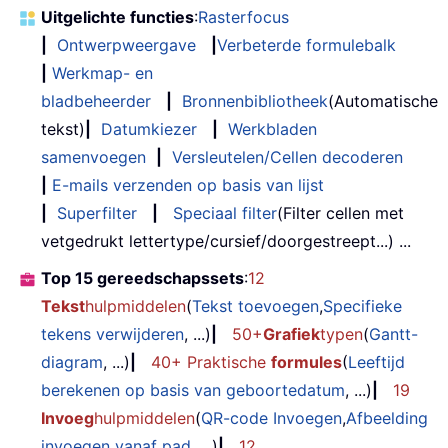
Uitgelichte functies
:
Rasterfocus
|
Ontwerpweergave
|
Verbeterde formulebalk
|
Werkmap- en
bladbeheerder
|
Bronnenbibliotheek
(Automatische
tekst)
|
Datumkiezer
|
Werkbladen
samenvoegen
|
Versleutelen/Cellen decoderen
|
E-mails verzenden op basis van lijst
|
Superfilter
|
Speciaal filter
(Filter cellen met
vetgedrukt lettertype/cursief/doorgestreept...) ...
Top 15 gereedschapssets
:
12
Tekst
hulpmiddelen
(
Tekst toevoegen
,
Specifieke
tekens verwijderen
, ...)
|
50+
Grafiek
typen
(
Gantt-
diagram
, ...)
|
40+ Praktische
formules
(
Leeftijd
berekenen op basis van geboortedatum
, ...)
|
19
Invoeg
hulpmiddelen
(
QR-code Invoegen
,
Afbeelding
invoegen vanaf pad
, ...)
|
12