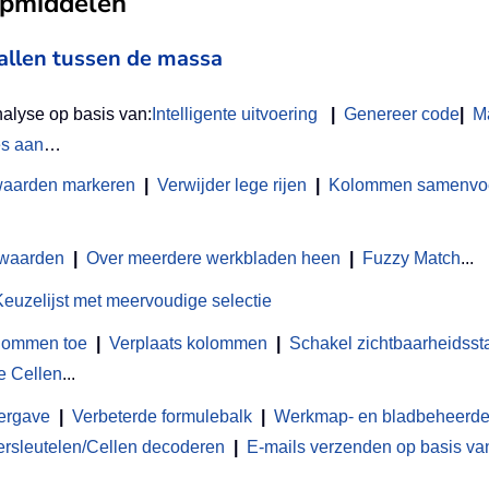
ulpmiddelen
vallen tussen de massa
nalyse op basis van:
Intelligente uitvoering
|
Genereer code
|
M
es aan
…
waarden markeren
|
Verwijder lege rijen
|
Kolommen samenvoeg
 waarden
|
Over meerdere werkbladen heen
|
Fuzzy Match
...
Keuzelijst met meervoudige selectie
olommen toe
|
Verplaats kolommen
|
Schakel zichtbaarheidsst
e Cellen
...
ergave
|
Verbeterde formulebalk
|
Werkmap- en bladbeheerde
ersleutelen/Cellen decoderen
|
E-mails verzenden op basis van 