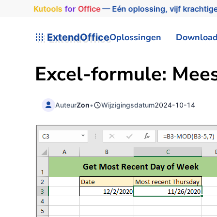
Kutools
for
Office
— Eén oplossing, vijf krachtige
ExtendOffice
Oplossingen
Downloa
Excel-formule: Mee
Auteur
Zon
•
Wijzigingsdatum
2024-10-14