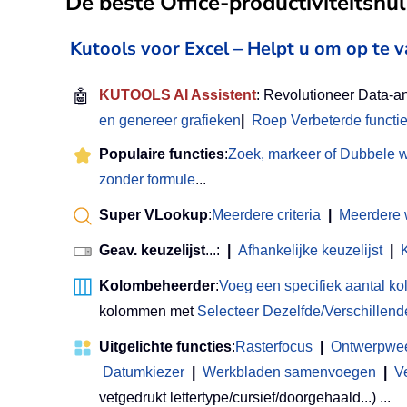
De beste Office-productiviteitsh
Kutools voor Excel – Helpt u om op te 
🤖
KUTOOLS AI Assistent
: Revolutioneer Data-a
en genereer grafieken
|
Roep Verbeterde functi
Populaire functies
:
Zoek, markeer of Dubbele 
zonder formule
...
Super VLookup
:
Meerdere criteria
|
Meerdere
Geav. keuzelijst
...:
|
Afhankelijke keuzelijst
|
Kolombeheerder
:
Voeg een specifiek aantal k
kolommen met
Selecteer Dezelfde/Verschillend
Uitgelichte functies
:
Rasterfocus
|
Ontwerpwe
Datumkiezer
|
Werkbladen samenvoegen
|
V
vetgedrukt lettertype/cursief/doorgehaald...) ...