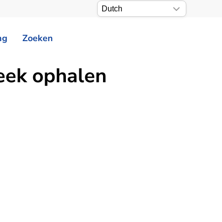
ng
Zoeken
eek ophalen