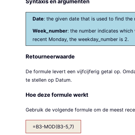
Syntaxis en argumenten
Date
: the given date that is used to find th
Week_number
: the number indicates which
recent Monday, the weekday_number is 2.
Retourneerwaarde
De formule levert een vijfcijferig getal op. Omd
te stellen op Datum.
Hoe deze formule werkt
Gebruik de volgende formule om de meest recen
=B3-MOD(B3-5,7)