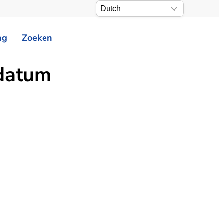
ng
Zoeken
 datum