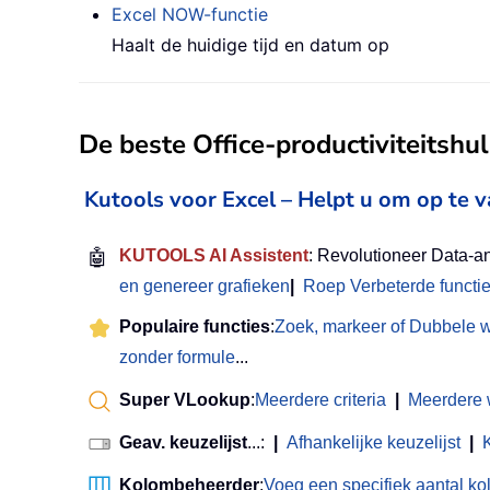
Excel NOW-functie
Haalt de huidige tijd en datum op
De beste Office-productiviteitsh
Kutools voor Excel – Helpt u om op te 
🤖
KUTOOLS AI Assistent
: Revolutioneer Data-a
en genereer grafieken
|
Roep Verbeterde functi
Populaire functies
:
Zoek, markeer of Dubbele 
zonder formule
...
Super VLookup
:
Meerdere criteria
|
Meerdere
Geav. keuzelijst
...:
|
Afhankelijke keuzelijst
|
Kolombeheerder
:
Voeg een specifiek aantal k