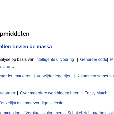
ulpmiddelen
vallen tussen de massa
nalyse op basis van:
Intelligente uitvoering
|
Genereer code
|
M
es aan
…
waarden markeren
|
Verwijder lege rijen
|
Kolommen samenvoeg
 waarden
|
Over meerdere werkbladen heen
|
Fuzzy Match
...
Keuzelijst met meervoudige selectie
olommen toe
|
Verplaats kolommen
|
Schakel zichtbaarheidsst