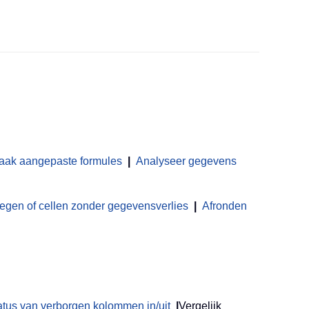
aak aangepaste formules
|
Analyseer gegevens
en of cellen zonder gegevensverlies
|
Afronden
atus van verborgen kolommen in/uit
|
Vergelijk