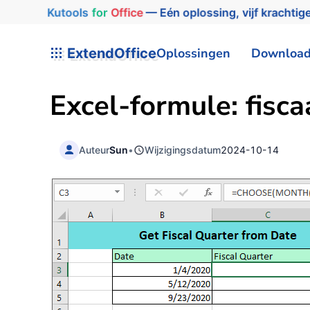
Kutools
for
Office
— Eén oplossing, vijf krachtige
ExtendOffice
Oplossingen
Downloa
Excel-formule: fisc
Auteur
Sun
•
Wijzigingsdatum
2024-10-14