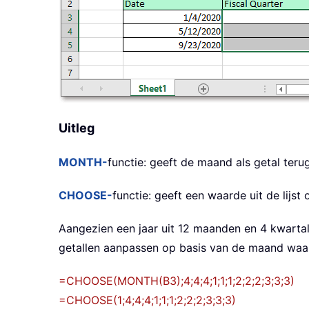
Uitleg
MONTH-
functie: geeft de maand als getal ter
CHOOSE-
functie: geeft een waarde uit de lij
Aangezien een jaar uit 12 maanden en 4 kwartal
getallen aanpassen op basis van de maand waari
=CHOOSE(MONTH(B3);4;4;4;1;1;1;2;2;2;3;3;3)
=CHOOSE(1;4;4;4;1;1;1;2;2;2;3;3;3)