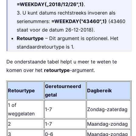
=WEEKDAY(„2018/12/26",1)
.
3. U kunt datums rechtstreeks invoeren als
serienummers:
=WEEKDAY("43460",1)
(43460
staat voor de datum 26-12-2018).
Retourtype
– Dit argument is optioneel. Het
standaardretourtype is 1.
De onderstaande tabel helpt u meer te weten te
komen over het
retourtype
-argument.
Geretourneerd
Retourtype
Dagbereik
getal
1 of
1-7
Zondag-zaterdag
weggelaten
2
1-7
Maandag-zondag
3
0-6
Maandag-zondag