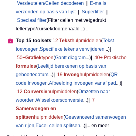
Versleutelen/Cellen decoderen
|
E-mails
verzenden op basis van lijst
|
Superfilter
|
Speciaal filter
(Filter cellen met vetgedrukt
lettertype/cursief/doorgehaald...) ...
Top 15-toolsets
:
12
Tekst
hulpmiddelen
(
Tekst
toevoegen
,
Specifieke tekens verwijderen
...)
|
50+
Grafiek
typen
(
Gantt-diagram
...)
|
40+ Praktische
formules
(
Leeftijd berekenen op basis van
geboortedatum
...)
|
19
Invoeg
hulpmiddelen
(
QR-
code Invoegen
,
Afbeelding invoegen vanaf pad
...)
|
12
Conversie
hulpmiddelen
(
Omzetten naar
woorden
,
Wisselkoersconversie
...)
|
7
Samenvoegen en
splitsen
hulpmiddelen
(
Geavanceerd samenvoegen
van rijen
,
Excel-cellen splitsen
...)
|
... en meer