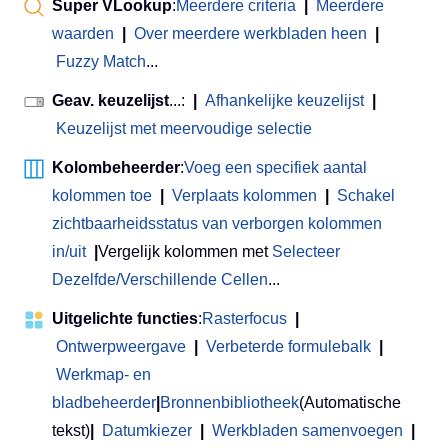
Super VLookup
:
Meerdere criteria
|
Meerdere
waarden
|
Over meerdere werkbladen heen
|
Fuzzy Match
...
Geav. keuzelijst
...:
|
Afhankelijke keuzelijst
|
Keuzelijst met meervoudige selectie
Kolombeheerder
:
Voeg een specifiek aantal
kolommen toe
|
Verplaats kolommen
|
Schakel
zichtbaarheidsstatus van verborgen kolommen
in/uit
|
Vergelijk kolommen met
Selecteer
Dezelfde/Verschillende Cellen
...
Uitgelichte functies
:
Rasterfocus
|
Ontwerpweergave
|
Verbeterde formulebalk
|
Werkmap- en
bladbeheerder
|
Bronnenbibliotheek
(Automatische
tekst)
|
Datumkiezer
|
Werkbladen samenvoegen
|