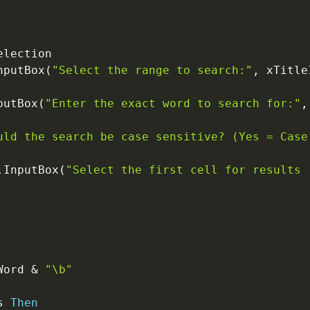
election

nputBox
(
"Select the range to search:"
,
 xTitle
putBox
(
"Enter the exact word to search for:"
,
uld the search be case sensitive? (Yes = Case
.
InputBox
(
"Select the first cell for results 
Word 
&
"\b"
s 
Then