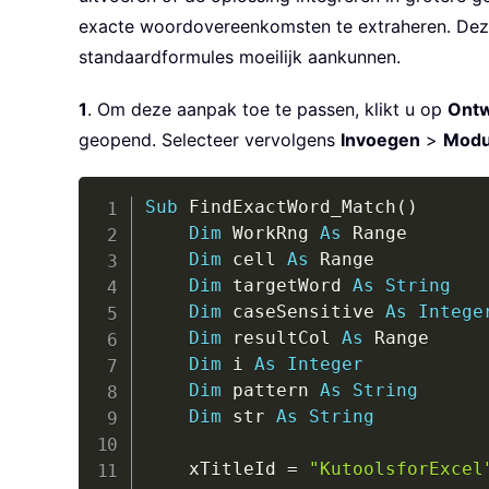
exacte woordovereenkomsten te extraheren. Deze
standaardformules moeilijk aankunnen.
1
. Om deze aanpak toe te passen, klikt u op
Ontw
geopend. Selecteer vervolgens
Invoegen
>
Modu
Sub
 FindExactWord_Match
(
)
Dim
 WorkRng 
As
 Range

Dim
 cell 
As
 Range

Dim
 targetWord 
As
String
Dim
 caseSensitive 
As
Intege
Dim
 resultCol 
As
 Range

Dim
 i 
As
Integer
Dim
 pattern 
As
String
Dim
 str 
As
String
    xTitleId 
=
"KutoolsforExcel