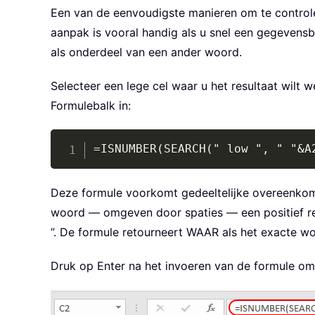
Een van de eenvoudigste manieren om te controle
aanpak is vooral handig als u snel een gegevensbe
als onderdeel van een ander woord.
Selecteer een lege cel waar u het resultaat wilt
Formulebalk in:
=ISNUMBER(SEARCH(" low ", " "&A
Deze formule voorkomt gedeeltelijke overeenkoms
woord — omgeven door spaties — een positief resul
”. De formule retourneert WAAR als het exacte wo
Druk op Enter na het invoeren van de formule om he