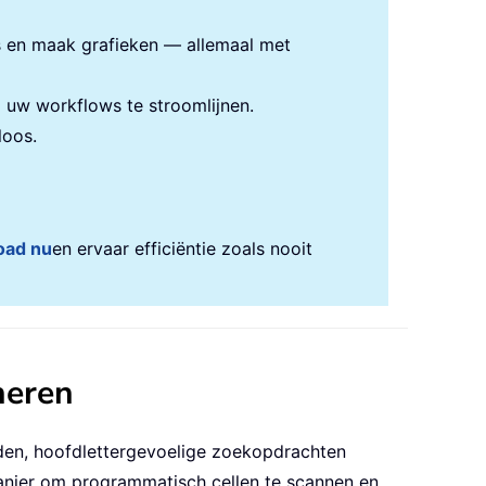
s en maak grafieken — allemaal met
uw workflows te stroomlijnen.
loos.
oad nu
en ervaar efficiëntie zoals nooit
heren
orden, hoofdlettergevoelige zoekopdrachten
anier om programmatisch cellen te scannen en