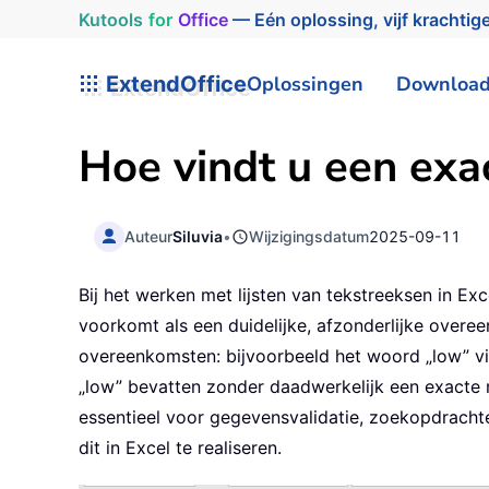
Kutools
for
Office
— Eén oplossing, vijf krachtige
ExtendOffice
Oplossingen
Downloa
Hoe vindt u een exa
Auteur
Siluvia
•
Wijzigingsdatum
2025-09-11
Bij het werken met lijsten van tekstreeksen in E
voorkomt als een duidelijke, afzonderlijke overe
overeenkomsten: bijvoorbeeld het woord „low” v
„low” bevatten zonder daadwerkelijk een exacte 
essentieel voor gegevensvalidatie, zoekopdrachte
dit in Excel te realiseren.