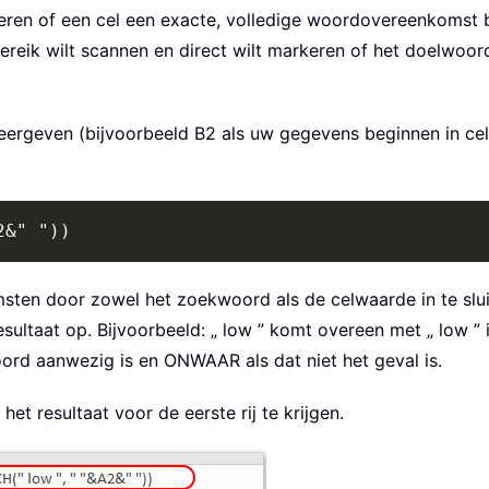
ren of een cel een exacte, volledige woordovereenkomst b
reik wilt scannen en direct wilt markeren of het doelwoord 
 weergeven (bijvoorbeeld B2 als uw gegevens beginnen in ce
2&" "))
ten door zowel het zoekwoord als de celwaarde in te sluit
taat op. Bijvoorbeeld: „ low ” komt overeen met „ low ” in „
ord aanwezig is en ONWAAR als dat niet het geval is.
t resultaat voor de eerste rij te krijgen.