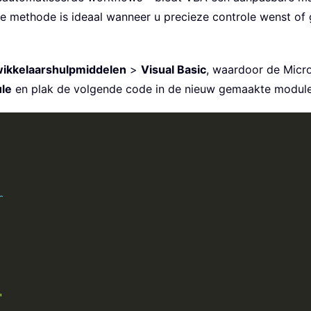
 methode is ideaal wanneer u precieze controle wenst of 
ikkelaarshulpmiddelen
>
Visual Basic
, waardoor de Micro
le
en plak de volgende code in de nieuw gemaakte module
r
"