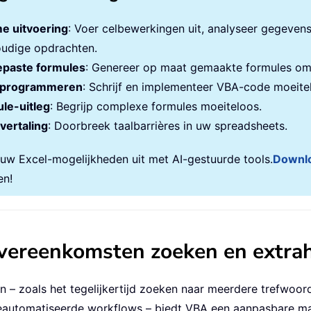
e uitvoering
: Voer celbewerkingen uit, analyseer gegeven
udige opdrachten.
paste formules
: Genereer op maat gemaakte formules om 
programmeren
: Schrijf en implementeer VBA-code moeite
le-uitleg
: Begrijp complexe formules moeiteloos.
vertaling
: Doorbreek taalbarrières in uw spreadsheets.
 uw Excel-mogelijkheden uit met AI-gestuurde tools.
Downl
en!
vereenkomsten zoeken en extra
ben – zoals het tegelijkertijd zoeken naar meerdere trefwo
 geautomatiseerde workflows – biedt VBA een aanpasbare m