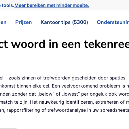
 tools.
Meer bereiken met minder moeite.
den
Prijzen
Kantoor tips (5300)
Ondersteuni
ct woord in een tekenree
xcel – zoals zinnen of trefwoorden gescheiden door spaties
enkomst binnen elke cel. Een veelvoorkomend probleem is h
inden zonder dat „below” of „lowest” per ongeluk ook wo
match te zijn. Het nauwkeurig identificeren, extraheren o
n, rapportfiltering of trefwoordanalyse in uw spreadsheets