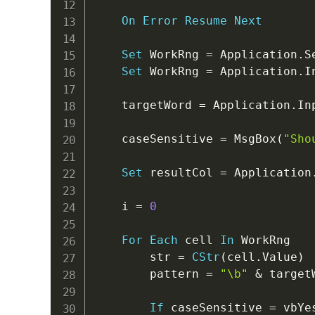
On
Error
Resume
Next
Set
 WorkRng 
=
 Application
.
S
Set
 WorkRng 
=
 Application
.
I
    targetWord 
=
 Application
.
In
    caseSensitive 
=
 MsgBox
(
"Sho
Set
 resultCol 
=
 Application
    i 
=
0
For
Each
 cell 
In
 WorkRng

        str 
=
CStr
(
cell
.
Value
)
        pattern 
=
"\b"
&
 target
If
 caseSensitive 
=
 vbYe