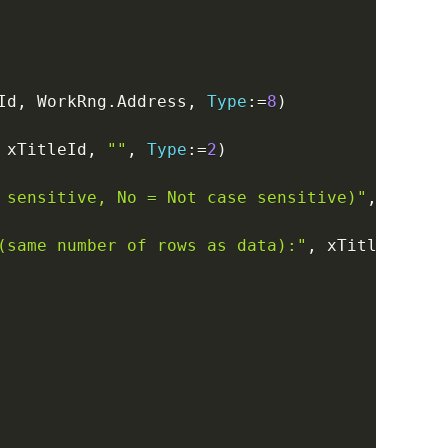
Id
,
 WorkRng
.
Address
,
Type
:
=
8
)
 xTitleId
,
""
,
Type
:
=
2
)
 sensitive, No = Not case sensitive)"
,
 vbYesN
(same number of rows as data):"
,
 xTitleId
,
""