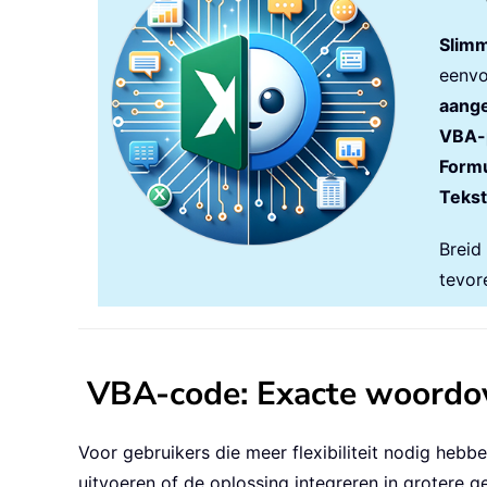
Slimm
eenvo
aange
VBA-
Formu
Tekst
Breid
tevor
VBA-code: Exacte woordo
Voor gebruikers die meer flexibiliteit nodig heb
uitvoeren of de oplossing integreren in grotere