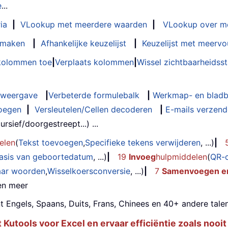
e
...
ia
|
VLookup met meerdere waarden
|
VLookup over m
t maken
|
Afhankelijke keuzelijst
|
Keuzelijst met meervo
 kolommen toe
|
Verplaats kolommen
|
Wissel zichtbaarheids
weergave
|
Verbeterde formulebalk
|
Werkmap- en bladb
oegen
|
Versleutelen/Cellen decoderen
|
E-mails verzende
rsief/doorgestreept...) ...
elen
(
Tekst toevoegen
,
Specifieke tekens verwijderen
, ...)
|
basis van geboortedatum
, ...)
|
19
Invoeg
hulpmiddelen
(
QR-
aar woorden
,
Wisselkoersconversie
, ...)
|
7
Samenvoegen en
 en meer
t Engels, Spaans, Duits, Frans, Chinees en 40+ andere talen
utools voor Excel en ervaar efficiëntie zoals nooit