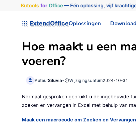
Kutools
for
Office
— Eén oplossing, vijf krachtige
ExtendOffice
Oplossingen
Downloa
Hoe maakt u een mac
voeren?
Auteur
Siluvia
•
Wijzigingsdatum
2024-10-31
Normaal gesproken gebruikt u de ingebouwde fun
zoeken en vervangen in Excel met behulp van mac
Maak een macrocode om Zoeken en Vervangen te