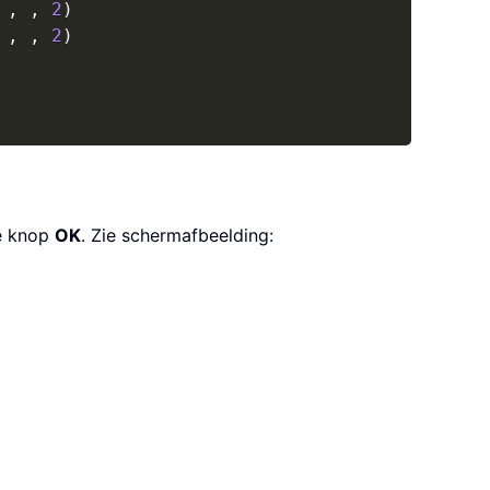
,
,
2
)
,
,
2
)
de knop
OK
. Zie schermafbeelding: