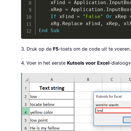
    xFind 
=
 Application
.
InputBo
    xRep 
=
 Application
.
InputBox
If
 xFind 
=
"False"
Or
 xRep 
    xRg
.
Replace xFind
,
 xRep
,
 xl
End
Sub
3. Druk op de
F5
-toets om de code uit te voeren.
4. Voer in het eerste
Kutools voor Excel
-dialoogv