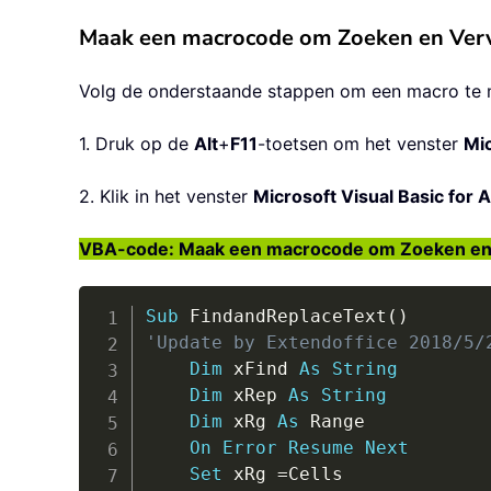
Maak een macrocode om Zoeken en Verva
Volg de onderstaande stappen om een macro te 
1. Druk op de
Alt
+
F11
-toetsen om het venster
Mic
2. Klik in het venster
Microsoft Visual Basic for A
VBA-code: Maak een macrocode om Zoeken en V
Sub
 FindandReplaceText
(
)
'Update by Extendoffice 2018/5/
Dim
 xFind 
As
String
Dim
 xRep 
As
String
Dim
 xRg 
As
 Range

On
Error
Resume
Next
Set
 xRg 
=
Cells
