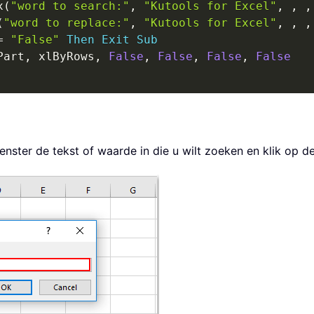
x
(
"word to search:"
,
"Kutools for Excel"
,
,
,
(
"word to replace:"
,
"Kutools for Excel"
,
,
,
=
"False"
Then
Exit
Sub
Part
,
 xlByRows
,
False
,
False
,
False
,
False
enster de tekst of waarde in die u wilt zoeken en klik op 