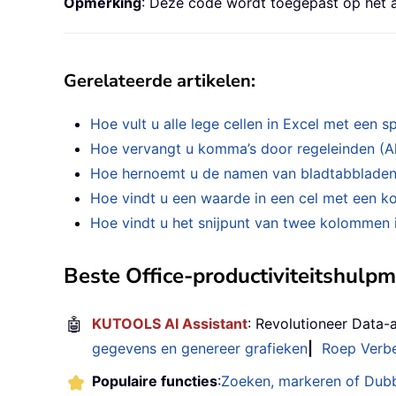
Opmerking
: Deze code wordt toegepast op het a
Gerelateerde artikelen:
Hoe vult u alle lege cellen in Excel met een sp
Hoe vervangt u komma’s door regeleinden (Alt
Hoe hernoemt u de namen van bladtabbladen 
Hoe vindt u een waarde in een cel met een ko
Hoe vindt u het snijpunt van twee kolommen 
Beste Office-productiviteitshulp
🤖
KUTOOLS AI Assistant
: Revolutioneer Data-
gegevens en genereer grafieken
|
Roep Verbe
Populaire functies
:
Zoeken, markeren of Dub