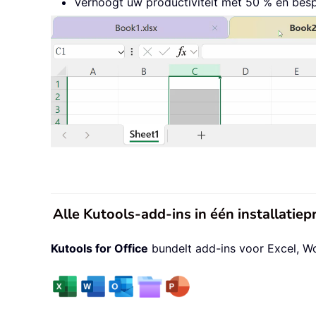
Verhoogt uw productiviteit met 50 % en besp
Alle Kutools-add-ins in één installati
Kutools for Office
bundelt add-ins voor Excel, W