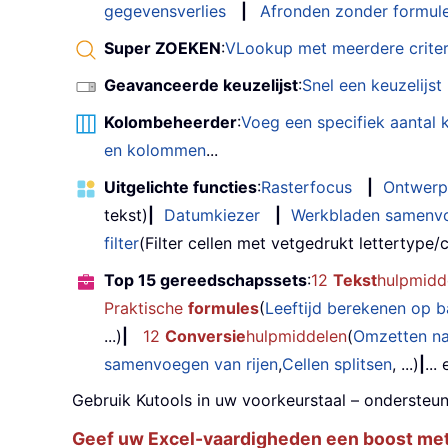
gegevensverlies
|
Afronden zonder formul
Super ZOEKEN
:
VLookup met meerdere criter
Geavanceerde keuzelijst
:
Snel een keuzelijs
Kolombeheerder
:
Voeg een specifiek aantal
en kolommen
...
Uitgelichte functies
:
Rasterfocus
|
Ontwerp
tekst)
|
Datumkiezer
|
Werkbladen samenv
filter
(Filter cellen met vetgedrukt lettertype/cu
Top 15 gereedschapssets
:
12
Tekst
hulpmidd
Praktische
formules
(
Leeftijd berekenen op 
...)
|
12
Conversie
hulpmiddelen
(
Omzetten n
samenvoegen van rijen
,
Cellen splitsen
, ...)
|
...
Gebruik Kutools in uw voorkeurstaal – ondersteun
Geef uw Excel-vaardigheden een boost met K