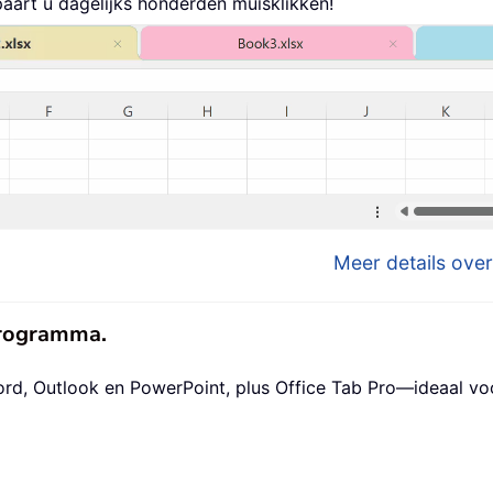
aart u dagelijks honderden muisklikken!
Meer details over
eprogramma.
ord, Outlook en PowerPoint, plus Office Tab Pro—ideaal v