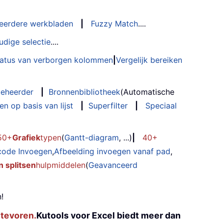
eerdere werkbladen
|
Fuzzy Match
....
udige selectie
....
status van verborgen kolommen
|
Vergelijk bereiken
eheerder
|
Bronnenbibliotheek
(Automatische
n op basis van lijst
|
Superfilter
|
Speciaal
50+
Grafiek
typen
(
Gantt-diagram
, ...)
|
40+
code Invoegen
,
Afbeelding invoegen vanaf pad
,
 splitsen
hulpmiddelen
(
Geavanceerd
!
 tevoren.
Kutools voor Excel biedt meer dan