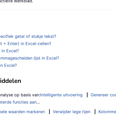
ctieve werkblad.
ecifiek getal of stukje tekst?
 + Enter) in Excel-cellen?
in Excel?
mmagescheiden lijst in Excel?
in Excel?
middelen
analyse op basis van:
Intelligente uitvoering
|
Genereer co
terde functies aan
…
bele waarden markeren
|
Verwijder lege rijen
|
Kolomme