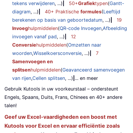
tekens verwijderen
, ...)
|
50+
Grafiek
typen
(
Gantt-
diagram
, ...)
|
40+ Praktische
formules
(
Leeftijd
berekenen op basis van geboortedatum
, ...)
|
19
Invoeg
hulpmiddelen
(
QR-code Invoegen
,
Afbeelding
invoegen vanaf pad
, ...)
|
12
Conversie
hulpmiddelen
(
Omzetten naar
woorden
,
Wisselkoersconversie
, ...)
|
7
Samenvoegen en
splitsen
hulpmiddelen
(
Geavanceerd samenvoegen
van rijen
,
Cellen splitsen
, ...)
|
... en meer
Gebruik Kutools in uw voorkeurstaal – ondersteunt
Engels, Spaans, Duits, Frans, Chinees en 40+ andere
talen!
Geef uw Excel-vaardigheden een boost met
Kutools voor Excel en ervaar efficiëntie zoals