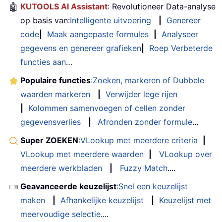
🤖
KUTOOLS AI Assistant
: Revolutioneer Data-analyse
op basis van:
Intelligente uitvoering
|
Genereer
code
|
Maak aangepaste formules
|
Analyseer
gegevens en genereer grafieken
|
Roep Verbeterde
functies aan
…
Populaire functies
:
Zoeken, markeren of Dubbele
waarden markeren
|
Verwijder lege rijen
|
Kolommen samenvoegen of cellen zonder
gegevensverlies
|
Afronden zonder formule
...
Super ZOEKEN
:
VLookup met meerdere criteria
|
VLookup met meerdere waarden
|
VLookup over
meerdere werkbladen
|
Fuzzy Match
....
Geavanceerde keuzelijst
:
Snel een keuzelijst
maken
|
Afhankelijke keuzelijst
|
Keuzelijst met
meervoudige selectie
....