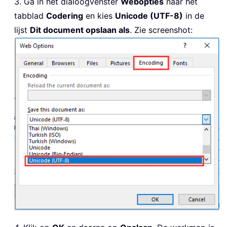
3. Ga in het dialoogvenster
Webopties
naar het
tabblad
Codering
en kies
Unicode (UTF-8)
in de
lijst
Dit document opslaan als
. Zie screenshot: