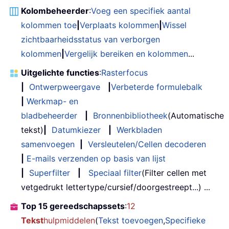
Kolombeheerder
:
Voeg een specifiek aantal
kolommen toe
|
Verplaats kolommen
|
Wissel
zichtbaarheidsstatus van verborgen
kolommen
|
Vergelijk bereiken en kolommen
...
Uitgelichte functies
:
Rasterfocus
|
Ontwerpweergave
|
Verbeterde formulebalk
|
Werkmap- en
bladbeheerder
|
Bronnenbibliotheek
(Automatische
tekst)
|
Datumkiezer
|
Werkbladen
samenvoegen
|
Versleutelen/Cellen decoderen
|
E-mails verzenden op basis van lijst
|
Superfilter
|
Speciaal filter
(Filter cellen met
vetgedrukt lettertype/cursief/doorgestreept...) ...
Top 15 gereedschapssets
:
12
Tekst
hulpmiddelen
(
Tekst toevoegen
,
Specifieke