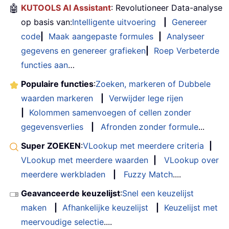
🤖
KUTOOLS AI Assistant
: Revolutioneer Data-analyse
op basis van:
Intelligente uitvoering
|
Genereer
code
|
Maak aangepaste formules
|
Analyseer
gegevens en genereer grafieken
|
Roep Verbeterde
functies aan
…
Populaire functies
:
Zoeken, markeren of Dubbele
waarden markeren
|
Verwijder lege rijen
|
Kolommen samenvoegen of cellen zonder
gegevensverlies
|
Afronden zonder formule
...
Super ZOEKEN
:
VLookup met meerdere criteria
|
VLookup met meerdere waarden
|
VLookup over
meerdere werkbladen
|
Fuzzy Match
....
Geavanceerde keuzelijst
:
Snel een keuzelijst
maken
|
Afhankelijke keuzelijst
|
Keuzelijst met
meervoudige selectie
....