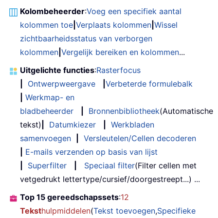
Kolombeheerder
:
Voeg een specifiek aantal
kolommen toe
|
Verplaats kolommen
|
Wissel
zichtbaarheidsstatus van verborgen
kolommen
|
Vergelijk bereiken en kolommen
...
Uitgelichte functies
:
Rasterfocus
|
Ontwerpweergave
|
Verbeterde formulebalk
|
Werkmap- en
bladbeheerder
|
Bronnenbibliotheek
(Automatische
tekst)
|
Datumkiezer
|
Werkbladen
samenvoegen
|
Versleutelen/Cellen decoderen
|
E-mails verzenden op basis van lijst
|
Superfilter
|
Speciaal filter
(Filter cellen met
vetgedrukt lettertype/cursief/doorgestreept...) ...
Top 15 gereedschapssets
:
12
Tekst
hulpmiddelen
(
Tekst toevoegen
,
Specifieke