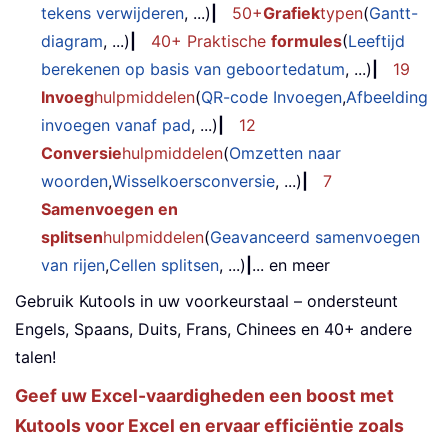
tekens verwijderen
, ...)
|
50+
Grafiek
typen
(
Gantt-
diagram
, ...)
|
40+ Praktische
formules
(
Leeftijd
berekenen op basis van geboortedatum
, ...)
|
19
Invoeg
hulpmiddelen
(
QR-code Invoegen
,
Afbeelding
invoegen vanaf pad
, ...)
|
12
Conversie
hulpmiddelen
(
Omzetten naar
woorden
,
Wisselkoersconversie
, ...)
|
7
Samenvoegen en
splitsen
hulpmiddelen
(
Geavanceerd samenvoegen
van rijen
,
Cellen splitsen
, ...)
|
... en meer
Gebruik Kutools in uw voorkeurstaal – ondersteunt
Engels, Spaans, Duits, Frans, Chinees en 40+ andere
talen!
Geef uw Excel-vaardigheden een boost met
Kutools voor Excel en ervaar efficiëntie zoals