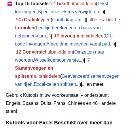
Top 15-toolsets
:
12
Tekst
hulpmiddelen
(
Tekst
toevoegen
,
Specifieke tekens verwijderen
...)
|
50+
Grafiek
typen
(
Gantt-diagram
...)
|
40+ Praktische
formules
(
Leeftijd berekenen op basis van
geboortedatum
...)
|
19
Invoeg
hulpmiddelen
(
QR-
code Invoegen
,
Afbeelding invoegen vanaf pad
...)
|
12
Conversie
hulpmiddelen
(
Omzetten naar
woorden
,
Wisselkoersconversie
...)
|
7
Samenvoegen en
splitsen
hulpmiddelen
(
Geavanceerd samenvoegen
van rijen
,
Excel-cellen splitsen
...)
|
... en meer
Gebruik Kutools in uw voorkeurstaal – ondersteunt
Engels, Spaans, Duits, Frans, Chinees en 40+ andere
talen!
Kutools voor Excel Beschikt over meer dan