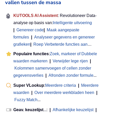
vallen tussen de massa
🤖
KUTOOLS AI Assistent
: Revolutioneer Data-
analyse op basis van:
Intelligente uitvoering
|
Genereer code
|
Maak aangepaste
formules
|
Analyseer gegevens en genereer
grafieken
|
Roep Verbeterde functies aan
…
Populaire functies
:
Zoek, markeer of Dubbele
waarden markeren
|
Verwijder lege rijen
|
Kolommen samenvoegen of cellen zonder
gegevensverlies
|
Afronden zonder formule
...
Super VLookup
:
Meerdere criteria
|
Meerdere
waarden
|
Over meerdere werkbladen heen
|
Fuzzy Match
...
Geav. keuzelijst
...:
|
Afhankelijke keuzelijst
|