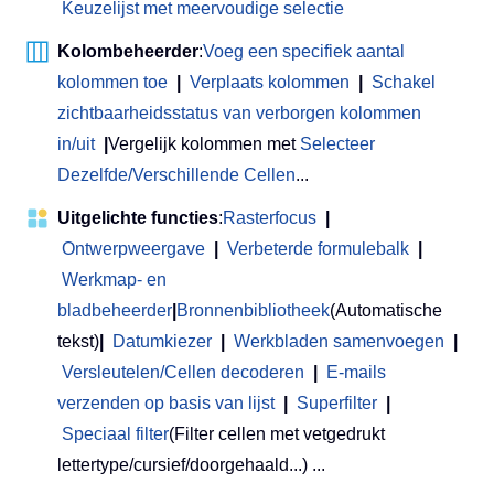
Keuzelijst met meervoudige selectie
Kolombeheerder
:
Voeg een specifiek aantal
kolommen toe
|
Verplaats kolommen
|
Schakel
zichtbaarheidsstatus van verborgen kolommen
in/uit
|
Vergelijk kolommen met
Selecteer
Dezelfde/Verschillende Cellen
...
Uitgelichte functies
:
Rasterfocus
|
Ontwerpweergave
|
Verbeterde formulebalk
|
Werkmap- en
bladbeheerder
|
Bronnenbibliotheek
(Automatische
tekst)
|
Datumkiezer
|
Werkbladen samenvoegen
|
Versleutelen/Cellen decoderen
|
E-mails
verzenden op basis van lijst
|
Superfilter
|
Speciaal filter
(Filter cellen met vetgedrukt
lettertype/cursief/doorgehaald...) ...