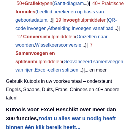
50+
Grafiek
typen
(
Gantt-diagram
...)
|
40+ Praktische
formules
(
Leeftijd berekenen op basis van
geboortedatum
...)
|
19
Invoeg
hulpmiddelen
(
QR-
code Invoegen
,
Afbeelding invoegen vanaf pad
...)
|
12
Conversie
hulpmiddelen
(
Omzetten naar
woorden
,
Wisselkoersconversie
...)
|
7
Samenvoegen en
splitsen
hulpmiddelen
(
Geavanceerd samenvoegen
van rijen
,
Excel-cellen splitsen
...)
|
... en meer
Gebruik Kutools in uw voorkeurstaal – ondersteunt
Engels, Spaans, Duits, Frans, Chinees en 40+ andere
talen!
Kutools voor Excel Beschikt over meer dan
300 functies,
zodat u alles wat u nodig heeft
binnen één klik bereik heeft...