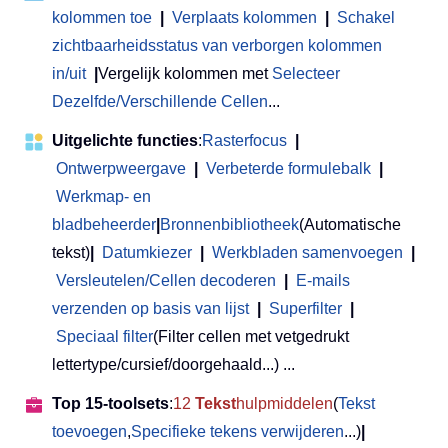
kolommen toe
|
Verplaats kolommen
|
Schakel
zichtbaarheidsstatus van verborgen kolommen
in/uit
|
Vergelijk kolommen met
Selecteer
Dezelfde/Verschillende Cellen
...
Uitgelichte functies
:
Rasterfocus
|
Ontwerpweergave
|
Verbeterde formulebalk
|
Werkmap- en
bladbeheerder
|
Bronnenbibliotheek
(Automatische
tekst)
|
Datumkiezer
|
Werkbladen samenvoegen
|
Versleutelen/Cellen decoderen
|
E-mails
verzenden op basis van lijst
|
Superfilter
|
Speciaal filter
(Filter cellen met vetgedrukt
lettertype/cursief/doorgehaald...) ...
Top 15-toolsets
:
12
Tekst
hulpmiddelen
(
Tekst
toevoegen
,
Specifieke tekens verwijderen
...)
|