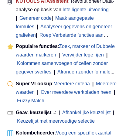
🤖
KUTOOLS AI Assistent
: Revolutioneer Data-
analyse op basis van:
Intelligente uitvoering
|
Genereer code
|
Maak aangepaste
formules
|
Analyseer gegevens en genereer
grafieken
|
Roep Verbeterde functies aan
…
Populaire functies
:
Zoek, markeer of Dubbele
waarden markeren
|
Verwijder lege rijen
|
Kolommen samenvoegen of cellen zonder
gegevensverlies
|
Afronden zonder formule
...
Super VLookup
:
Meerdere criteria
|
Meerdere
waarden
|
Over meerdere werkbladen heen
|
Fuzzy Match
...
Geav. keuzelijst
...:
|
Afhankelijke keuzelijst
|
Keuzelijst met meervoudige selectie
Kolombeheerder
:
Voeg een specifiek aantal